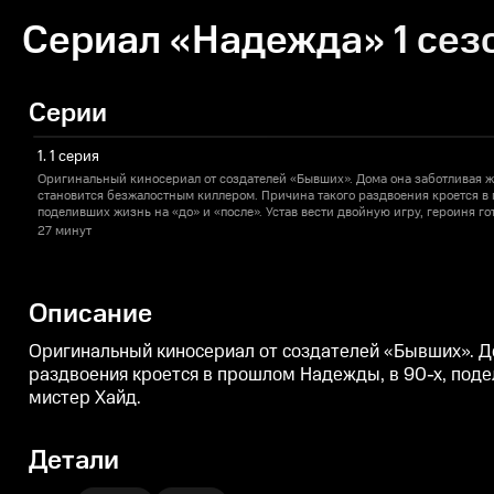
Сериал «Надежда» 1 сез
Серии
1. 1 серия
Оригинальный киносериал от создателей «Бывших». Дома она заботливая же
становится безжалостным киллером. Причина такого раздвоения кроется в
поделивших жизнь на «до» и «после». Устав вести двойную игру, героиня го
или мистер Хайд.
27 минут
Описание
Оригинальный киносериал от создателей «Бывших». До
раздвоения кроется в прошлом Надежды, в 90-х, подел
мистер Хайд.
Детали