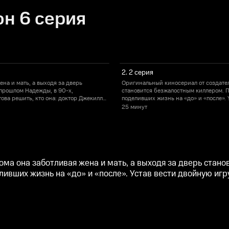
он 6 серия
2. 2 серия
на и мать, а выходя за дверь
Оригинальный киносериал от создател
 прошлом Надежды, в 90-х,
становится безжалостным киллером. П
това решить, кто она: доктор Джекилл
поделивших жизнь на «до» и «после». 
или мистер Хайд.
25 минут
ма она заботливая жена и мать, а выходя за дверь стан
ивших жизнь на «до» и «после». Устав вести двойную игру