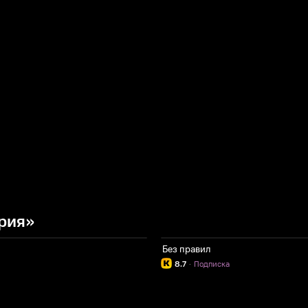
рия»
Без правил
8.7
·
Подписка