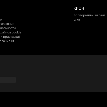
КИОН
Корпоративный сайт
е
Блог
оглашение
иальности
файлов cookie
 и приставки)
ования ПО