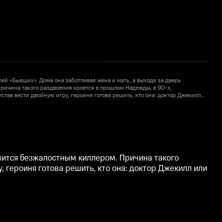
ей «Бывших». Дома она заботливая жена и мать, а выходя за дверь
О
ричина такого раздвоения кроется в прошлом Надежды, в 90-х,
с
Устав вести двойную игру, героиня готова решить, кто она: доктор Джекилл
п
и
овится безжалостным киллером. Причина такого
, героиня готова решить, кто она: доктор Джекилл или