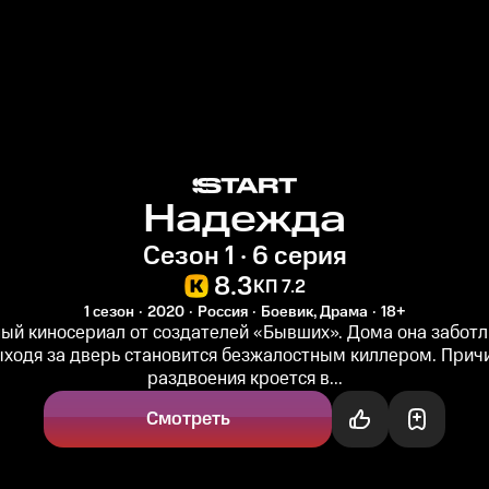
Надежда
Сезон 1 · 6 серия
8.3
КП 7.2
1 сезон
2020
Россия
Боевик, Драма
18+
ый киносериал от создателей «Бывших». Дома она заботл
ыходя за дверь становится безжалостным киллером. Прич
раздвоения кроется в...
Смотреть