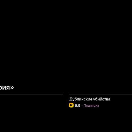
рия»
Дублинские убийства
8.8
·
Подписка