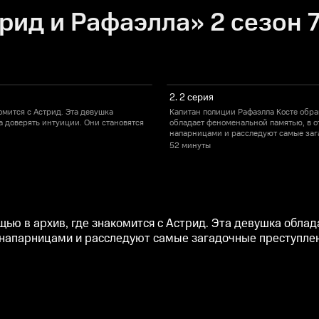
рид и Рафаэлла» 2 сезон 7
2. 2 серия
омится с Астрид. Эта девушка
Капитан полиции Рафаэлла Косте обра
а доверять интуиции. Они становятся
обладает феноменальной памятью, в о
напарницами и расследуют самые заг
52 минуты
ью в архив, где знакомится с Астрид. Эта девушка обла
я напарницами и расследуют самые загадочные преступлен