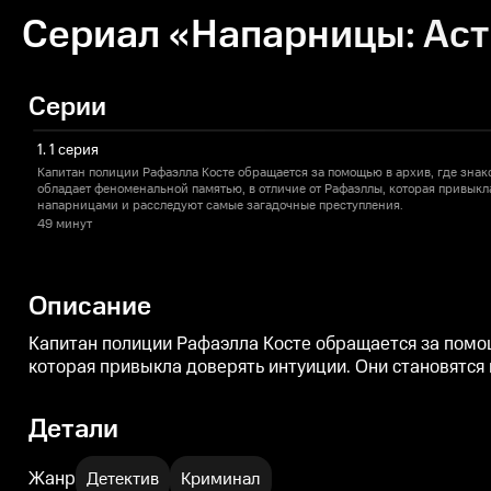
Сериал «Напарницы: Аст
Серии
1. 1 серия
Капитан полиции Рафаэлла Косте обращается за помощью в архив, где знак
обладает феноменальной памятью, в отличие от Рафаэллы, которая привыкл
напарницами и расследуют самые загадочные преступления.
49 минут
Описание
Капитан полиции Рафаэлла Косте обращается за помощ
которая привыкла доверять интуиции. Они становятс
Детали
Жанр
Детектив
Криминал