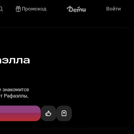
Промокод
Войти
аэлла
е знакомится
от Рафаэллы,