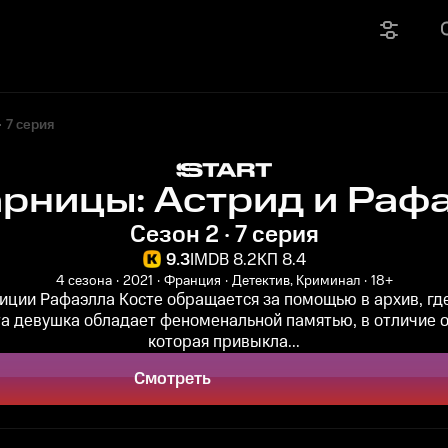
7 серия
рницы: Астрид и Раф
Сезон 2 · 7 серия
9.3
IMDB 8.2
КП 8.4
4 сезона
2021
Франция
Детектив, Криминал
18+
иции Рафаэлла Косте обращается за помощью в архив, гд
та девушка обладает феноменальной памятью, в отличие 
которая привыкла...
Смотреть