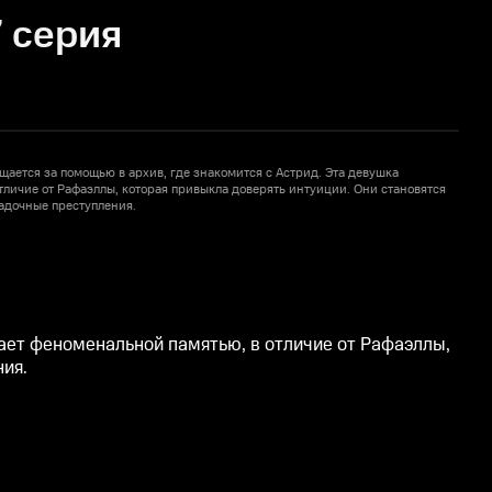
 серия
щается за помощью в архив, где знакомится с Астрид. Эта девушка
К
тличие от Рафаэллы, которая привыкла доверять интуиции. Они становятся
о
адочные преступления.
дает феноменальной памятью, в отличие от Рафаэллы,
ия.