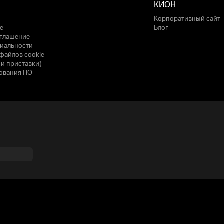
КИОН
Корпоративный сайт
е
Блог
оглашение
иальности
файлов cookie
 и приставки)
ования ПО