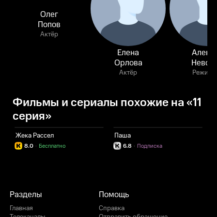
Олег
Попов
Актёр
Елена
Алекс
Орлова
Невол
Актёр
Режисс
Фильмы и сериалы похожие на «11
серия»
Жека Рассел
Паша
З
8.0
·
Бесплатно
6.8
·
Подписка
Разделы
Помощь
Главная
Справка