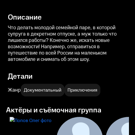
возможности! Например,
возможности! Например,
отправиться в путешествие по
отправиться в путешествие по
о
всей России на маленьком
всей России на маленьком
Описание
автомобиле и снимать об этом
автомобиле и снимать об этом
а
шоу.
шоу.
ш
Что делать молодой семейной паре, в которой
супруга в декретном отпуске, а муж только что
лишился работы? Конечно же, искать новые
возможности! Например, отправиться в
путешествие по всей России на маленьком
автомобиле и снимать об этом шоу.
Детали
Жанр
Документальный
Приключения
Актёры и съёмочная группа