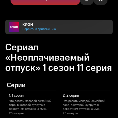
КИОН
Перейти к приложению
Сериал
«Неоплачиваемый
отпуск» 1 сезон 11 серия
Серии
1. 1 серия
2. 2 серия
Что делать молодой семейной
Что делать молодой семейной
Ч
паре, в которой супруга в
паре, в которой супруга в
п
декретном отпуске, а муж
декретном отпуске, а муж
д
только что лишился работы?
только что лишился работы?
т
23 минуты
23 минуты
Конечно же, искать новые
Конечно же, искать новые
К