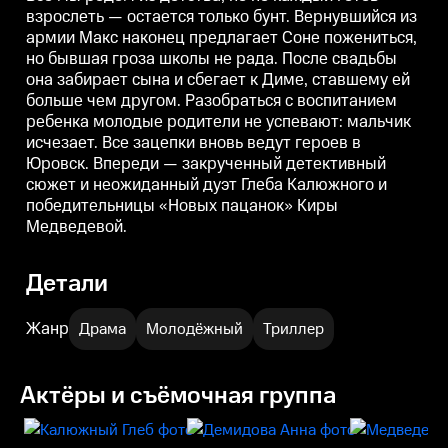
родители не успевают: мальчик
родители не успевают: мальчик
р
взрослеть — остается только бунт. Вернувшийся из
исчезает. Все зацепки вновь
исчезает. Все зацепки вновь
и
армии Макс наконец предлагает Соне пожениться,
ведут героев в Юровск. Впереди
ведут героев в Юровск. Впереди
в
— закрученный детективный
— закрученный детективный
но бывшая гроза школы не рада. После свадьбы
сюжет и неожиданный дуэт
сюжет и неожиданный дуэт
она забирает сына и сбегает к Диме, ставшему ей
Глеба Калюжного и
Глеба Калюжного и
победительницы «Новых
победительницы «Новых
больше чем другом. Разобраться с воспитанием
пацанок» Киры Медведевой.
пацанок» Киры Медведевой.
ребенка молодые родители не успевают: мальчик
исчезает. Все зацепки вновь ведут героев в
Юровск. Впереди — закрученный детективный
сюжет и неожиданный дуэт Глеба Калюжного и
победительницы «Новых пацанок» Киры
Медведевой.
Детали
Жанр
Драма
Молодёжный
Триллер
Актёры и съёмочная группа