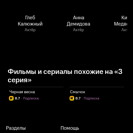
Глеб
Анна
Кира
Калюжный
Демидова
Медвед
Актёр
Актёр
Актёр
Фильмы и сериалы похожие на «3
серия»
Черная весна
Смычок
8.7
·
Подписка
8.7
·
Подписка
Разделы
Помощь