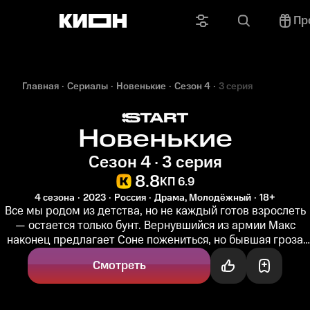
Пр
Главная
Сериалы
Новенькие
Сезон 4
3 серия
Новенькие
Сезон 4 · 3 серия
8.8
КП 6.9
4 сезона
2023
Россия
Драма, Молодёжный
18+
Все мы родом из детства, но не каждый готов взрослеть
— остается только бунт. Вернувшийся из армии Макс
наконец предлагает Соне пожениться, но бывшая гроза
школы не рада...
Смотреть