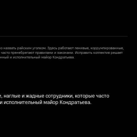
о назвать райским уголком. Здесь работают ленивые, коррумпированные,
О
 часто пренебрегают правилами и законами. Исправить коллектив решает
н
енный и исполнительный майор Кондратьева.
н
, наглые и жадные сотрудники, которые часто
 и исполнительный майор Кондратьева.