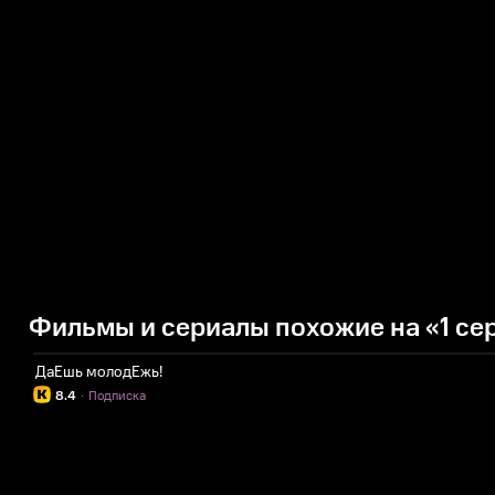
Фильмы и сериалы похожие на «1 се
ДаЕшь молодЕжь!
8.4
·
Подписка