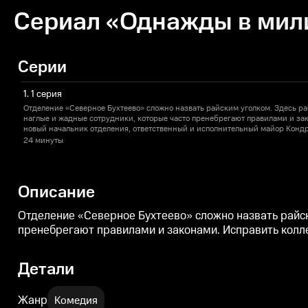
Сериал «Однажды в мили
Серии
1. 1 серия
Отделение «Северное Бухтеево» сложно назвать райским уголком. Здесь р
наглые и жадные сотрудники, которые часто пренебрегают правилами и за
новый начальник отделения, ответственный и исполнительный майор Кондр
24 минуты
Описание
Отделение «Северное Бухтеево» сложно назвать райс
пренебрегают правилами и законами. Исправить колл
Детали
Жанр
Комедия