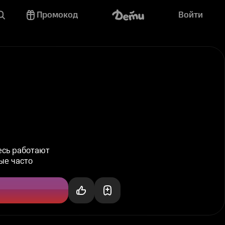
Промокод
Войти
есь работают
ые часто