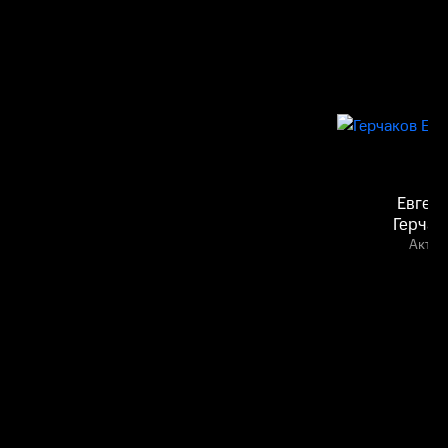
Евген
Герчак
Актёр