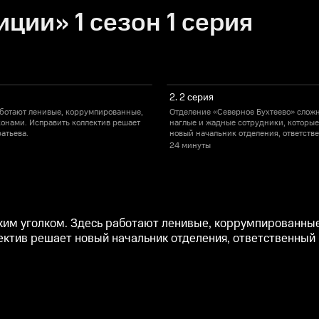
ции» 1 сезон 1 серия
2. 2 серия
аботают ленивые, коррумпированные,
Отделение «Северное Бухтеево» сложн
конами. Исправить коллектив решает
наглые и жадные сотрудники, которые
атьева.
новый начальник отделения, ответств
24 минуты
ким уголком. Здесь работают ленивые, коррумпированные
ектив решает новый начальник отделения, ответственный