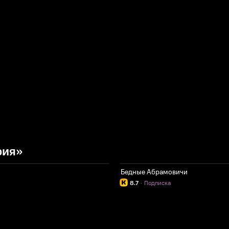
рия»
Бедные Абрамовичи
8.7
·
Подписка