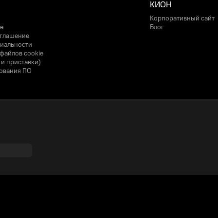
КИОН
Корпоративный сайт
е
Блог
оглашение
иальности
файлов cookie
 и приставки)
ования ПО