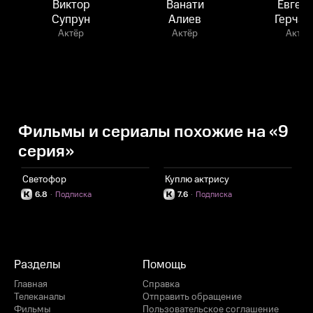
Виктор
Ванати
Евген
Супрун
Алиев
Герчак
Актёр
Актёр
Актёр
Фильмы и сериалы похожие на «9
серия»
Светофор
Куплю актрису
Д
6.8
·
Подписка
7.6
·
Подписка
Разделы
Помощь
Главная
Справка
Телеканалы
Отправить обращение
Фильмы
Пользовательское соглашение