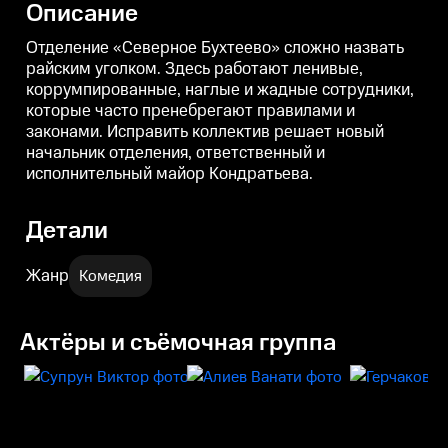
Описание
новый начальник отделения,
новый начальник отделения,
н
ответственный и
ответственный и
о
исполнительный майор
исполнительный майор
Отделение «Северное Бухтеево» сложно назвать
Кондратьева.
Кондратьева.
К
райским уголком. Здесь работают ленивые,
коррумпированные, наглые и жадные сотрудники,
которые часто пренебрегают правилами и
законами. Исправить коллектив решает новый
начальник отделения, ответственный и
исполнительный майор Кондратьева.
Детали
Жанр
Комедия
Актёры и съёмочная группа