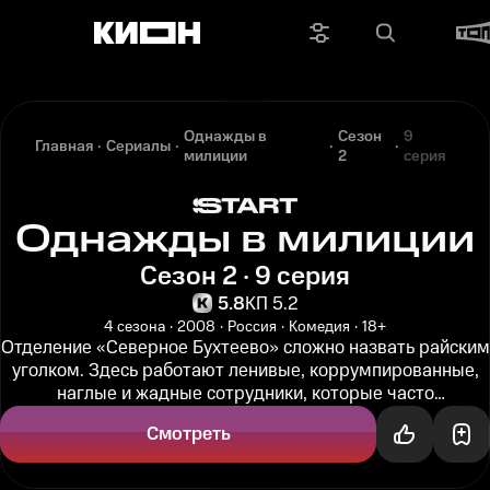
Однажды в
Сезон
9
Главная
Сериалы
милиции
2
серия
Однажды в милиции
Сезон 2 · 9 серия
5.8
КП 5.2
4 сезона
2008
Россия
Комедия
18+
Отделение «Северное Бухтеево» сложно назвать райским
уголком. Здесь работают ленивые, коррумпированные,
наглые и жадные сотрудники, которые часто
пренебрегают правилами и...
Смотреть