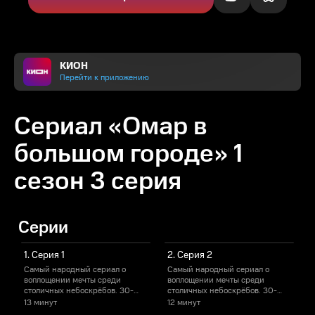
КИОН
Перейти к приложению
Сериал «Омар в
большом городе» 1
сезон 3 серия
Серии
1. Серия 1
2. Серия 2
Самый народный сериал о
Самый народный сериал о
воплощении мечты среди
воплощении мечты среди
столичных небоскрёбов. 30-
столичных небоскрёбов. 30-
с
летний Омар жил беззаботной
летний Омар жил беззаботной
13 минут
12 минут
1
жизнью, пока родители не
жизнью, пока родители не
ж