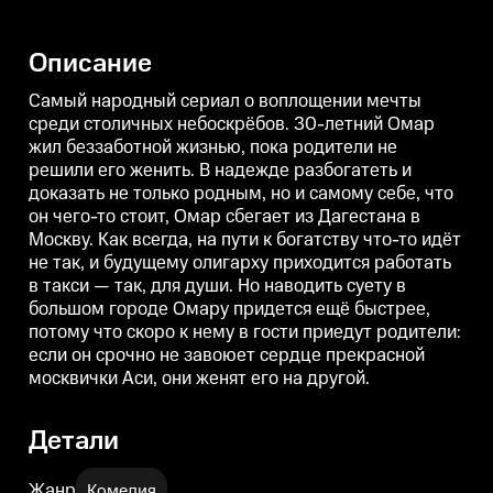
решили его женить. В надежде
решили его женить. В надежде
р
разбогатеть и доказать не
разбогатеть и доказать не
р
только родным, но и самому
только родным, но и самому
т
Описание
себе, что он чего-то стоит, Омар
себе, что он чего-то стоит, Омар
с
сбегает из Дагестана в Москву.
сбегает из Дагестана в Москву.
с
Как всегда, на пути к богатству
Как всегда, на пути к богатству
К
Самый народный сериал о воплощении мечты
что-то идёт не так, и будущему
что-то идёт не так, и будущему
ч
среди столичных небоскрёбов. 30-летний Омар
олигарху приходится работать в
олигарху приходится работать в
о
жил беззаботной жизнью, пока родители не
такси — так, для души. Но
такси — так, для души. Но
т
наводить суету в большом
наводить суету в большом
н
решили его женить. В надежде разбогатеть и
городе Омару придется ещё
городе Омару придется ещё
доказать не только родным, но и самому себе, что
быстрее, потому что скоро к
быстрее, потому что скоро к
б
нему в гости приедут родители:
нему в гости приедут родители:
н
он чего-то стоит, Омар сбегает из Дагестана в
если он срочно не завоюет
если он срочно не завоюет
е
Москву. Как всегда, на пути к богатству что-то идёт
сердце прекрасной москвички
сердце прекрасной москвички
не так, и будущему олигарху приходится работать
Аси, они женят его на другой.
Аси, они женят его на другой.
А
в такси — так, для души. Но наводить суету в
большом городе Омару придется ещё быстрее,
потому что скоро к нему в гости приедут родители:
если он срочно не завоюет сердце прекрасной
москвички Аси, они женят его на другой.
Детали
Жанр
Комедия