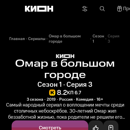
Пр
Омар в большом
Сезон
Серия
Главная
Сериалы
городе
1
3
Омар в большом
городе
Сезон 1 · Серия 3
8.2
КП 6.7
3 сезона
2019
Россия
Комедия
16+
Самый народный сериал о воплощении мечты среди
столичных небоскрёбов. 30-летний Омар жил
беззаботной жизнью, пока родители не решили его
женить. В надежде разбогатеть и...
Смотреть