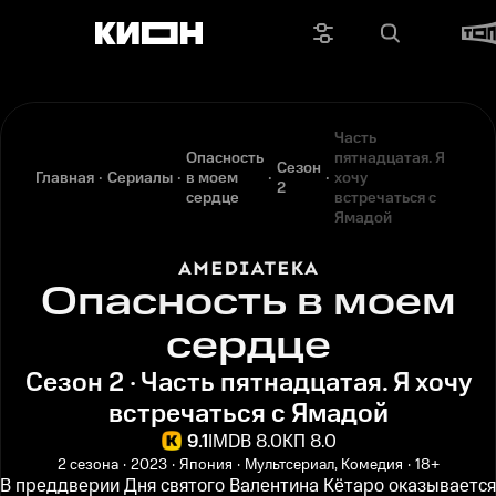
Часть
Опасность
пятнадцатая. Я
Сезон
Главная
Сериалы
в моем
хочу
2
сердце
встречаться с
Ямадой
Опасность в моем
сердце
Сезон 2 · Часть пятнадцатая. Я хочу
встречаться с Ямадой
9.1
IMDB 8.0
КП 8.0
2 сезона
2023
Япония
Мультсериал, Комедия
18+
В преддверии Дня святого Валентина Кётаро оказывается