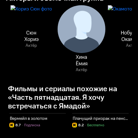
Сюн
Нобухи
Хориэ
Окамо
Актёр
Актёр
Хина
Ёмия
Актёр
Фильмы и сериалы похожие на
«Часть пятнадцатая. Я хочу
встречаться с Ямадой»
Вермейл в золотом
Плачущий призрак на пенсии
З
8.7
·
Подписка
8.2
·
Бесплатно