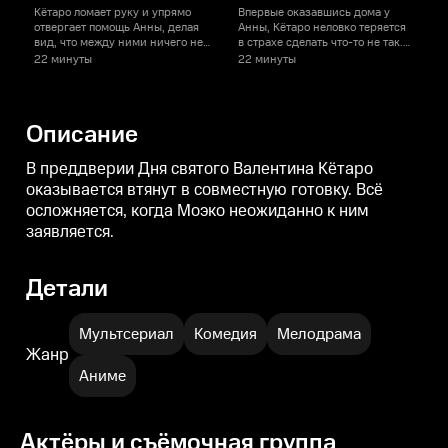
Кётаро ломает руку и упрямо
Впервые оказавшись дома у
В
отвергает помощь Анны, делая
Анны, Кётаро неловко теряется
В
вид, что между ними ничего нет.
в страхе сделать что-то не так.
в
Почувствовав его тревоги, Анна
Обычный визит внезапно
В
22 минуты
22 минуты
2
отступает, но это молчаливое
становится для него шагом в
н
расстояние только сильнее
куда более личное
подчеркивает их связь.
пространство.
Описание
В преддверии Дня святого Валентина Кётаро
оказывается втянут в совместную готовку. Всё
осложняется, когда Моэко неожиданно к ним
заявляется.
Детали
Мультсериал
Комедия
Мелодрама
Жанр
Аниме
Актёры и съёмочная группа