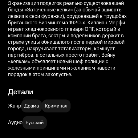
подельников держит в страхе
подельников держит в страхе
п
Экранизация подвигов реально существовавшей
улицы обнищалого после первой
улицы обнищалого после первой
банды «Заточенные кепки» (за обычай вшивать
мировой города, накручивает
мировой города, накручивает
м
лезвия в свои фуражки), орудовавшей в трущобах
тотализаторы, крышует
тотализаторы, крышует
т
партнёров, а остальных просто
партнёров, а остальных просто
п
британского Бирмингема 1920-х. Киллиан Мерфи
грабит. Войну «кепкам»
грабит. Войну «кепкам»
г
играет хладнокровного главаря ОПГ, который в
объявляет новый шеф полиции с
объявляет новый шеф полиции с
железными принципами и
железными принципами и
компании брата, сестры и подельников держит в
желанием навести порядок в
желанием навести порядок в
ж
страхе улицы обнищалого после первой мировой
этом захолустье.
этом захолустье.
э
города, накручивает тотализаторы, крышует
партнёров, а остальных просто грабит. Войну
«кепкам» объявляет новый шеф полиции с
железными принципами и желанием навести
порядок в этом захолустье.
Детали
Жанр
Драма
Криминал
Аудио
Русский