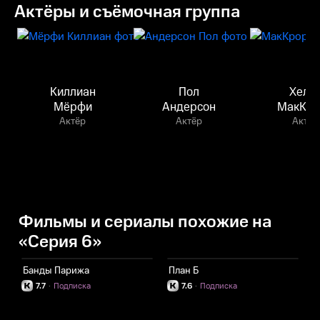
Актёры и съёмочная группа
Киллиан
Пол
Хеле
Мёрфи
Андерсон
МакКро
Актёр
Актёр
Актёр
Фильмы и сериалы похожие на
«Серия 6»
Банды Парижа
План Б
Х
7.7
·
Подписка
7.6
·
Подписка