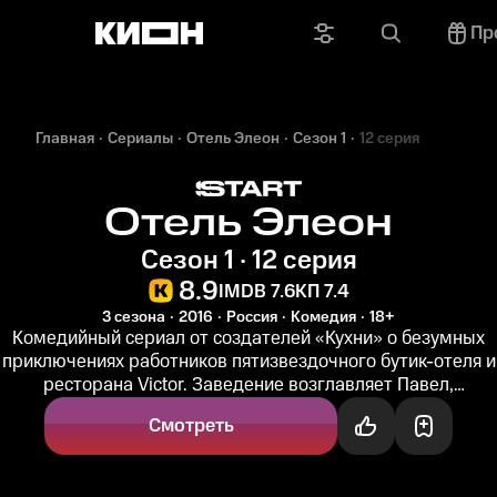
Пр
Главная
Сериалы
Отель Элеон
Сезон 1
12 серия
Отель Элеон
Сезон 1 · 12 серия
8.9
IMDB 7.6
КП 7.4
3 сезона
2016
Россия
Комедия
18+
Комедийный сериал от создателей «Кухни» о безумных
приключениях работников пятизвездочного бутик-отеля и
ресторана Victor. Заведение возглавляет Павел,
непутевый племянник...
Смотреть