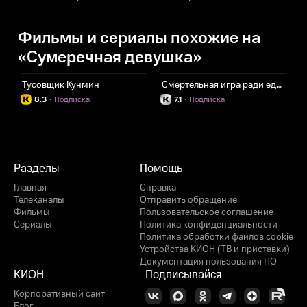
Фильмы и сериалы похожие на
«Сумеречная девушка»
Тусовщик Кунмин
Смертельная игра ради еды на столе
О
8.3
·
Подписка
7.1
·
Подписка
Разделы
Помощь
Главная
Справка
Телеканалы
Отправить обращение
Фильмы
Пользовательское соглашение
Сериалы
Политика конфиденциальности
Политика обработки файлов cookie
Устройства КИОН (ТВ и приставки)
Документация пользования ПО
КИОН
Подписывайся
Корпоративный сайт
Блог