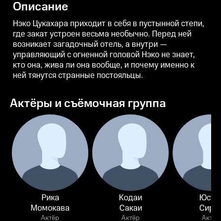
Описание
именно к ней тянутся странные
э
постояльцы.
Нэко Цукахара приходит в себя в пустынной степи,
где закат устроен весьма необычно. Перед ней
возникает загадочный отель, а внутри —
управляющий с огненной головой Нэко не знает,
кто она, жива ли она вообще, и почему именно к
ней тянутся странные постояльцы.
Актёры и съёмочная группа
Рика
Кодаи
Юсук
Момокава
Сакаи
Сира
Актёр
Актёр
Актёр