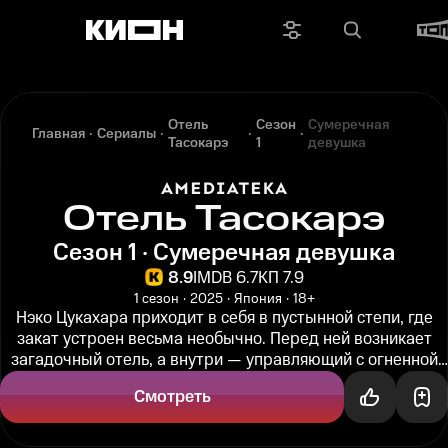
Отель
Сезон
Сумеречная
Главная
Сериалы
Тасокарэ
1
девушка
Отель Тасокарэ
Сезон 1 · Сумеречная девушка
8.9
IMDB 6.7
КП 7.9
1 сезон
2025
Япония
18+
Нэко Цукахара приходит в себя в пустынной степи, где
закат устроен весьма необычно. Перед ней возникает
загадочный отель, а внутри — управляющий с огненной
головой Нэко не...
Смотреть