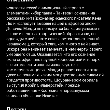
другими ЗС ждёт помощи.
помогал начать.
Фантастический анимационный сериал с
элементами киберпанка «Пантеон» основан на
рассказах китайско-американского писателя Кена
Лю и исследует вызовы нашей цифровой эпохи.
Девочка Мэдди не пользуется большим успехом в
школе и ведет затворнический образ жизни, но
однажды с ней в чате списывается таинственный
незнакомец, который слишком много о ней знает.
Вскоре она начинает замечать в нем черты своего
умершего отца. Оказывается, что его сознание
было оцифровано научной корпорацией и теперь
его интеллект и знания используются в
коммерческих целях. Мэдди решает спасти отца,
даже не понимая, каким могущественным силам ей
придется противостоять. Шоураннером сериала
выступил Крэйг Сильверстейн, прежде
работавший над «Костями» и перезапуском
сериала «Ее звали Никита».
Детали