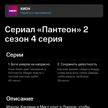
КИОН
Перейти к приложению
Сериал «Пантеон» 2
сезон 4 серия
Серии
1. Боги умерли не напрасно
2. Сохранить целостность
Пока Эллен дает показания в
Каспиан должен убедить Мэдди
М
Конгрессе, Мэдди вместе с
снова загрузить копию Дэвида,
с
группой местных ребят
чтобы решить проблему
к
налаживает в районе локальную
целостности; Эллен делится с
в
40 минут
39 минут
сеть. Каспиан, который стал
Конгрессом информацией,
главой «Логарифмов», набрал
которая может уничтожить
команду, которая помогает ему
«Логарифмы»; Поуп втайне
с
справиться с проблемой
работает над завершением
Х
Описание
целостности. Чанда вместе с
миссии, которую некогда
другими ЗС ждёт помощи.
помогал начать.
Мэдди, Каспиан и Мист едут в Лондон, чтобы