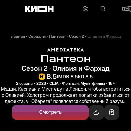
Главная
Сериалы
Пантеон
Сезон 2
Оливия и Фархад
Пантеон
Сезон 2 · Оливия и Фархад
8.5
IMDB 8.5
КП 8.5
2 сезона
2023
США
Фэнтези, Мультфильм
18+
Мэдди, Каспиан и Мист едут в Лондон, чтобы встретиться
с Оливией; Холстром продолжает попытки избавиться от
дефекта; у "Оберега" появляется собственный разум...
Смотреть