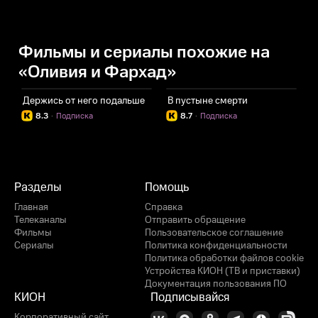
Фильмы и сериалы похожие на
«Оливия и Фархад»
Держись от него подальше
В пустыне смерти
К
8.3
·
Подписка
8.7
·
Подписка
Разделы
Помощь
Главная
Справка
Телеканалы
Отправить обращение
Фильмы
Пользовательское соглашение
Сериалы
Политика конфиденциальности
Политика обработки файлов cookie
Устройства КИОН (ТВ и приставки)
Документация пользования ПО
КИОН
Подписывайся
Корпоративный сайт