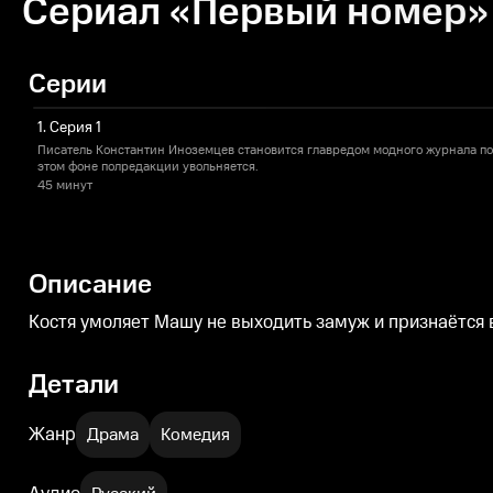
Сериал «Первый номер» 
Серии
1. Серия 1
Писатель Константин Иноземцев становится главредом модного журнала по
этом фоне полредакции увольняется.
45 минут
Описание
Костя умоляет Машу не выходить замуж и признаётся в
Детали
Жанр
Драма
Комедия