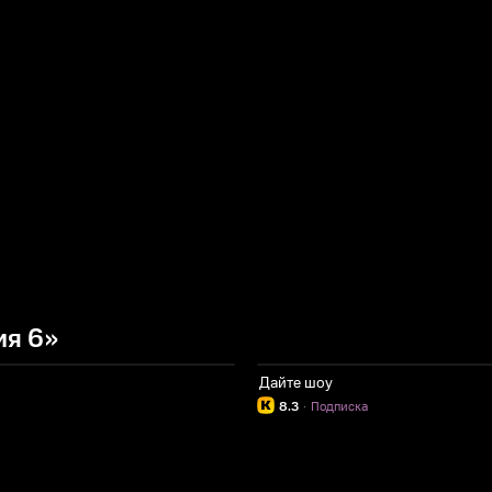
ия 6»
Дайте шоу
8.3
·
Подписка