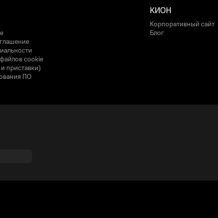
КИОН
Корпоративный сайт
е
Блог
оглашение
иальности
файлов cookie
 и приставки)
ования ПО