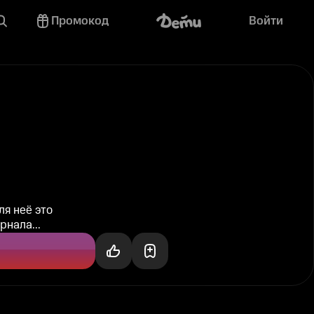
Промокод
Войти
ля неё это
нала...