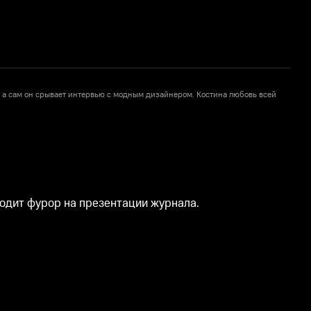
и, а сам он срывает интервью с модным дизайнером. Костина любовь всей
К
х
водит фурор на презентации журнала.