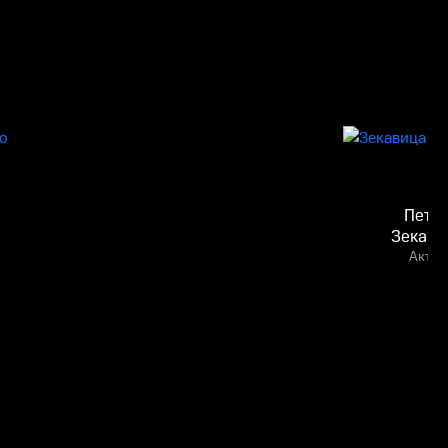
Пета
Зекави
Актёр