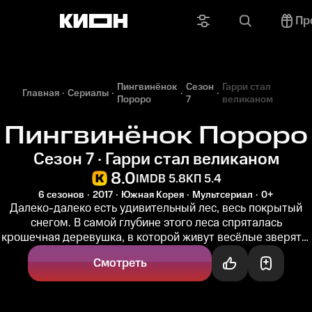
Пр
Пингвинёнок
Сезон
Гарри стал
Главная
Сериалы
Пороро
7
великаном
Пингвинёнок Пороро
Сезон 7 · Гарри стал великаном
8.0
IMDB 5.8
КП 5.4
6 сезонов
2017
Южная Корея
Мультсериал
0+
Далеко-далеко есть удивительный лес, весь покрытый
снегом. В самой глубине этого леса спряталась
крошечная деревушка, в которой живут весёлые зверята.
Солнце там светит теплее...
Смотреть