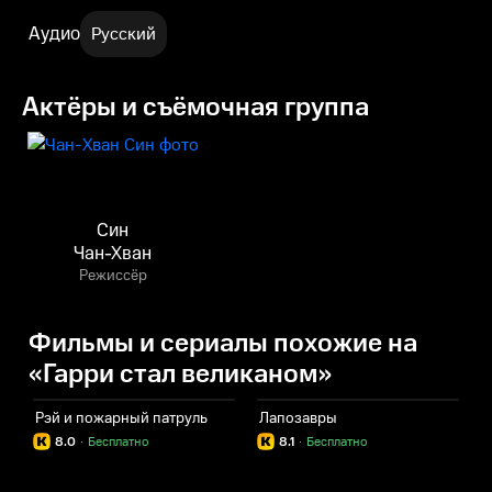
Аудио
Русский
Актёры и съёмочная группа
Син
Чан-Хван
Режиссёр
Фильмы и сериалы похожие на
«Гарри стал великаном»
Рэй и пожарный патруль
Лапозавры
Р
8.0
·
Бесплатно
8.1
·
Бесплатно