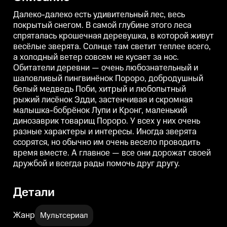
деревни — очень
деревни — очень
любознательный и шаловливый
любознательный и шаловливый
Далеко-далеко есть удивительный лес, весь
пингвинёнок Пороро,
пингвинёнок Пороро,
покрытый снегом. В самой глубине этого леса
добродушный белый медведь
добродушный белый медведь
спряталась крошечная деревушка, в которой живут
Поби, хитрый и любопытный
Поби, хитрый и любопытный
рыжий лисёнок Эдди,
рыжий лисёнок Эдди,
весёлые зверята. Солнце там светит теплее всего,
застенчивая и скромная
застенчивая и скромная
з
а холодный ветер совсем не кусает за нос.
малышка-бобрёнок Лупи и
малышка-бобрёнок Лупи и
Кронг, маленький динозаврик
Кронг, маленький динозаврик
Обитатели деревни — очень любознательный и
товарищ Пороро. У всех у них
товарищ Пороро. У всех у них
т
шаловливый пингвинёнок Пороро, добродушный
очень разные характеры и
очень разные характеры и
о
белый медведь Поби, хитрый и любопытный
интересы. Иногда зверята
интересы. Иногда зверята
и
ссорятся, но обычно им очень
ссорятся, но обычно им очень
с
рыжий лисёнок Эдди, застенчивая и скромная
весело проводить время вместе.
весело проводить время вместе.
в
малышка-бобрёнок Лупи и Кронг, маленький
А главное — все они дорожат
А главное — все они дорожат
А
своей дружбой и всегда рады
своей дружбой и всегда рады
с
динозаврик товарищ Пороро. У всех у них очень
помочь друг другу.
помочь друг другу.
п
разные характеры и интересы. Иногда зверята
ссорятся, но обычно им очень весело проводить
время вместе. А главное — все они дорожат своей
дружбой и всегда рады помочь друг другу.
Детали
Жанр
Мультсериал