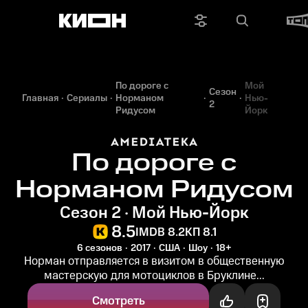
По дороге с
Мой
Сезон
Главная
Сериалы
Норманом
Нью-
2
Ридусом
Йорк
По дороге с
Норманом Ридусом
Сезон 2 · Мой Нью-Йорк
8.5
IMDB 8.2
КП 8.1
6 сезонов
2017
США
Шоу
18+
Норман отправляется в визитом в общественную
мастерскую для мотоциклов в Бруклине...
Смотреть