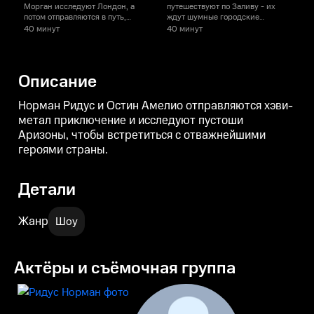
Морган исследуют Лондон, а
путешествуют по Заливу - их
потом отправляются в путь,
ждут шумные городские
чтобы среди загадочных
районы, безмятежные луга и
40 минут
40 минут
4
пейзажей встретиться со своим
легенды миры байкеров.
старым другом и рок-звездой.
Описание
Норман Ридус и Остин Амелио отправляются хэви-
метал приключение и исследуют пустоши
Аризоны, чтобы встретиться с отважнейшими
героями страны.
Детали
Жанр
Шоу
Актёры и съёмочная группа