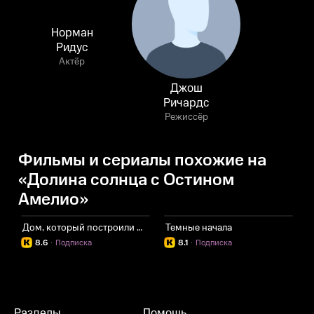
Норман
Ридус
Актёр
Джош
Ричардс
Режиссёр
Фильмы и сериалы похожие на
«Долина солнца с Остином
Амелио»
Дом, который построили Драконы
Темные начала
С
8.6
·
Подписка
8.1
·
Подписка
Разделы
Помощь