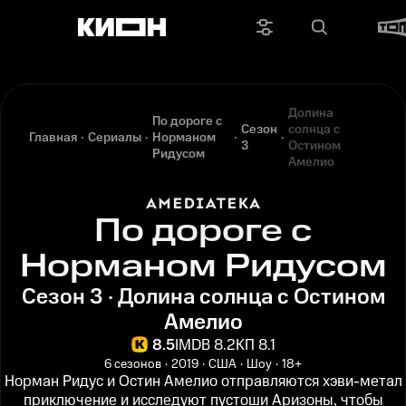
Долина
По дороге с
Сезон
солнца с
Главная
Сериалы
Норманом
3
Остином
Ридусом
Амелио
По дороге с
Норманом Ридусом
Сезон 3 · Долина солнца с Остином
Амелио
8.5
IMDB 8.2
КП 8.1
6 сезонов
2019
США
Шоу
18+
Норман Ридус и Остин Амелио отправляются хэви-метал
приключение и исследуют пустоши Аризоны, чтобы