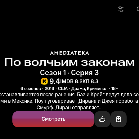
По волчьим законам
Сезон 1 · Серия 3
9.4
IMDB 8.2
КП 8.3
6 сезонов
2016
США
Драма, Криминал
18+
сстанавливается после ранения. Баз и Крейг ведут дела с
ми в Мексике. Поуп уговаривает Дирана и Джея поработат
Смурф. Диран отправляет...
Смотреть