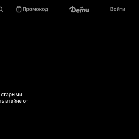
Промокод
Войти
о старыми
ь втайне от