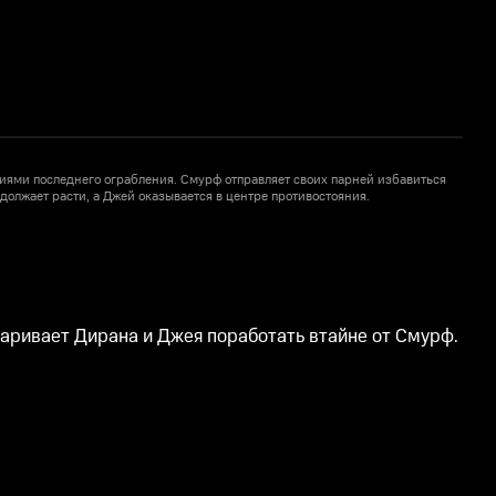
иями последнего ограбления. Смурф отправляет своих парней избавиться
К
одолжает расти, а Джей оказывается в центре противостояния.
у
варивает Дирана и Джея поработать втайне от Смурф.