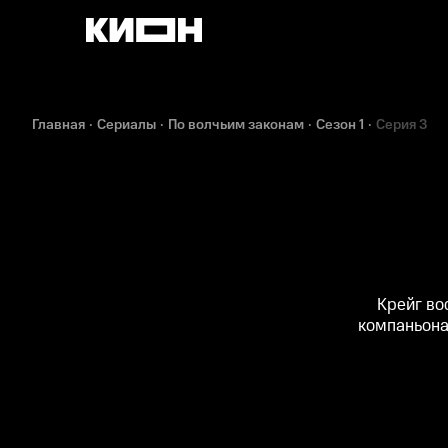
Главная
Сериалы
По волчьим законам
Сезон 1
Серия 3
Крейг во
компаньона