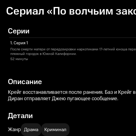
Сериал «По волчьим зако
Серии
1. Серия 1
После смерти матери от передозировки наркотиками 17-летний юноша пере
пляжный городок в Южной Калифорнии.
52 минуты
Описание
Крейг восстанавливается после ранения. Баз и Крейг
Диран отправляет Джею пугающее сообщение.
Детали
Жанр
Драма
Криминал