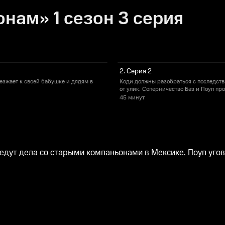
нам» 1 сезон 3 серия
2. Серия 2
езжает к своей бабушке и дядям в
Коди должны разобраться с последств
от улик. Соперничество Баз и Поуп пр
45 минут
 ведут дела со старыми компаньонами в Мексике. Поуп уго