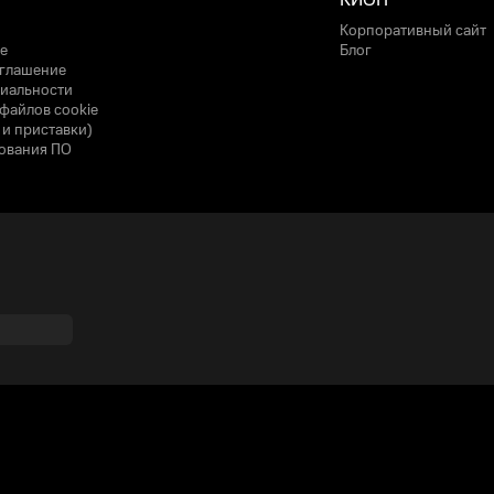
КИОН
Корпоративный сайт
е
Блог
оглашение
иальности
файлов cookie
 и приставки)
ования ПО