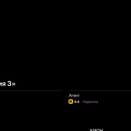
ия 3»
Агент
9.4
·
Подписка