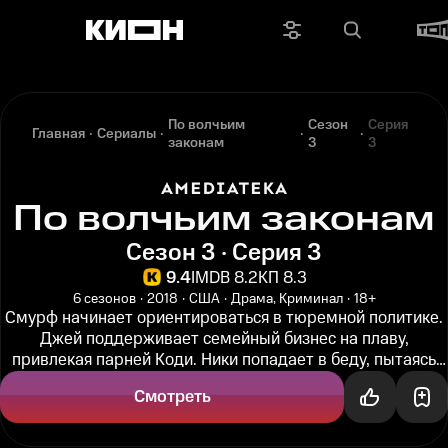
По волчьим
Сезон
Серия
Главная
Сериалы
законам
3
3
По волчьим законам
Сезон 3 · Серия 3
9.4
IMDB 8.2
КП 8.3
6 сезонов
2018
США
Драма, Криминал
18+
Смурф начинает ориентироваться в тюремной политике.
Джей поддерживает семейный бизнес на плаву,
привлекая парней Коди. Ники попадает в беду, пытаясь
произвести впечатление на...
Смотреть