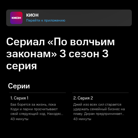
КИОН
Перейти к приложению
Сериал «По волчьим
законам» 3 сезон 3
серия
Серии
1. Серия 1
2. Серия 2
Баз борется за жизнь, пока
Джей изо всех сил старается
Коди и парни просчитывают
удержать семейный бизнес на
свой следующий ход. Находясь
плаву. Диран предпринимает
в тюрьме, Смурф получает
некоторые шаги
с
43 минуты
43 минуты
неожиданные новости.
самостоятельно.
п
п
п
с