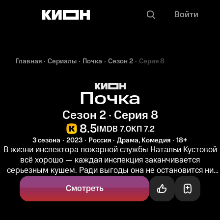
Войти
Главная
Сериалы
Почка
Сезон 2
Серия 8
Почка
Сезон 2 · Серия 8
8.5
IMDB 7.0
КП 7.2
3 сезона
2023
Россия
Драма, Комедия
18+
В жизни инспектора пожарной службы Натальи Кустовой
всё хорошо — каждая инспекция заканчивается
серьезным кушем. Ради выгоды она не остановится ни
перед чем: разденет даже...
Смотреть