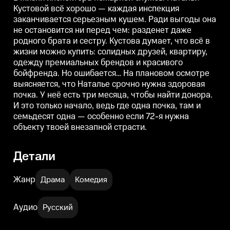
время Наталья наслаждается
Михаил сообщает, что у его
«
Кустовой всё хорошо — каждая инспекция
жизнью в курортном городе,
жены эвакуировали машину и
Ч
заканчивается серьезным кушем. Ради выгоды она
однако мысли о Мише не дают
её надо выручить. Кустова со
К
ей покоя. По этому поводу она
свойственной ей
у
не остановится ни перед чем: разденет даже
даже обращается к
нахрапистостью берёт
р
родного брата и сестру. Кустова думает, что всё в
психотерапевту.
ситуацию под контроль:
н
находит авто на штрафстоянке и
н
жизни можно купить: солидных друзей, квартиру,
извлекает оттуда виолончель,
одежду премиальных брендов и красивого
которая нужна Гале для участия
бойфренда. Но ошибается… На плановом осмотре
в концерте.
выясняется, что Наталье срочно нужна здоровая
почка. У неё есть три месяца, чтобы найти донора.
И это только начало, ведь где одна почка, там и
семьдесят одна — особенно если 72-я нужна
объекту твоей внезапной страсти.
Детали
Жанр
Драма
Комедия
Аудио
Русский