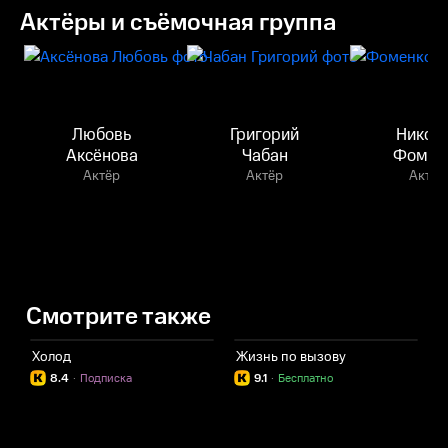
Актёры и съёмочная группа
Любовь
Григорий
Никол
Аксёнова
Чабан
Фомен
Актёр
Актёр
Актёр
Смотрите также
Холод
Жизнь по вызову
Х
8.4
·
Подписка
9.1
·
Бесплатно