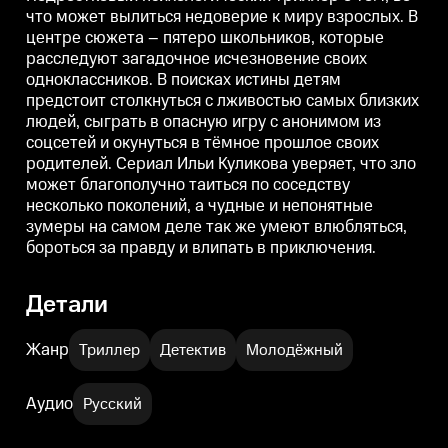
опасную игру с анонимом из
опасную игру с анонимом из
что может вылиться недоверие к миру взрослых. В
соцсетей и окунуться в тёмное
соцсетей и окунуться в тёмное
с
центре сюжета – пятеро школьников, которые
прошлое своих родителей.
прошлое своих родителей.
п
Сериал Ильи Куликова уверяет,
Сериал Ильи Куликова уверяет,
С
расследуют загадочное исчезновение своих
что зло может благополучно
что зло может благополучно
ч
одноклассников. В поисках истины детям
таиться по соседству несколько
таиться по соседству несколько
т
поколений, а чудные и
поколений, а чудные и
п
предстоит столкнуться с лживостью самых близких
непонятные зумеры на самом
непонятные зумеры на самом
людей, сыграть в опасную игру с анонимом из
деле так же умеют влюбляться,
деле так же умеют влюбляться,
д
соцсетей и окунуться в тёмное прошлое своих
бороться за правду и влипать в
бороться за правду и влипать в
б
приключения.
приключения.
родителей. Сериал Ильи Куликова уверяет, что зло
может благополучно таиться по соседству
несколько поколений, а чудные и непонятные
зумеры на самом деле так же умеют влюбляться,
бороться за правду и влипать в приключения.
Детали
Жанр
Триллер
Детектив
Молодёжный
Аудио
Русский