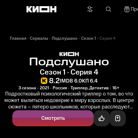
Пр
Главная
Сериалы
Подслушано
Сезон 1
Серия 4
Подслушано
Сезон 1 · Серия 4
8.2
IMDB 6.0
КП 6.4
3 сезона
2021
Россия
Триллер, Детектив
16+
Подростковый психологический триллер о том, во что
может вылиться недоверие к миру взрослых. В центре
сюжета – пятеро школьников, которые расследуют
загадочное исчезновение...
Смотреть