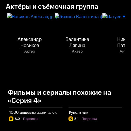
Актёры и съёмочная группа
Александр
Валентина
Никит
Hовиков
Ляпина
Патуе
Актёр
Актёр
Актёр
Фильмы и сериалы похожие на
«Серия 4»
1000 дешёвых зажигалок
Кукольник
П
8.2
·
Подписка
8.1
·
Подписка