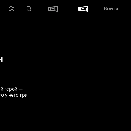
Войти
н
ый герой —
о у него три