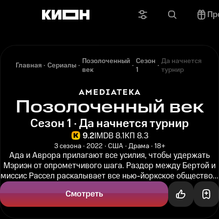
Пр
Позолоченный
Сезон
Да начнется
Главная
Сериалы
век
1
турнир
Позолоченный век
Сезон 1 · Да начнется турнир
9.2
IMDB 8.1
КП 8.3
3 сезона
2022
США
Драма
18+
Ада и Аврора прилагают все усилия, чтобы удержать
Мэриэн от опрометчивого шага. Раздор между Бертой и
миссис Рассел раскалывает все нью-йоркское общество...
Смотреть