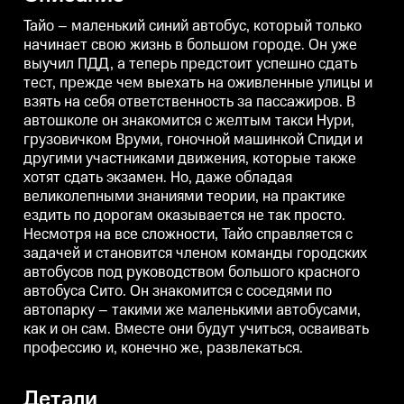
знакомится с желтым такси
знакомится с желтым такси
з
Нури, грузовичком Вруми,
Нури, грузовичком Вруми,
Н
Тайо – маленький синий автобус, который только
гоночной машинкой Спиди и
гоночной машинкой Спиди и
начинает свою жизнь в большом городе. Он уже
другими участниками
другими участниками
выучил ПДД, а теперь предстоит успешно сдать
движения, которые также хотят
движения, которые также хотят
д
сдать экзамен. Но, даже
сдать экзамен. Но, даже
с
тест, прежде чем выехать на оживленные улицы и
обладая великолепными
обладая великолепными
взять на себя ответственность за пассажиров. В
знаниями теории, на практике
знаниями теории, на практике
з
ездить по дорогам оказывается
ездить по дорогам оказывается
е
автошколе он знакомится с желтым такси Нури,
не так просто. Несмотря на все
не так просто. Несмотря на все
н
грузовичком Вруми, гоночной машинкой Спиди и
сложности, Тайо справляется с
сложности, Тайо справляется с
с
другими участниками движения, которые также
задачей и становится членом
задачей и становится членом
з
команды городских автобусов
команды городских автобусов
хотят сдать экзамен. Но, даже обладая
под руководством большого
под руководством большого
великолепными знаниями теории, на практике
красного автобуса Сито. Он
красного автобуса Сито. Он
к
знакомится с соседями по
знакомится с соседями по
з
ездить по дорогам оказывается не так просто.
автопарку – такими же
автопарку – такими же
а
Несмотря на все сложности, Тайо справляется с
маленькими автобусами, как и
маленькими автобусами, как и
м
задачей и становится членом команды городских
он сам. Вместе они будут
он сам. Вместе они будут
о
учиться, осваивать профессию
учиться, осваивать профессию
у
автобусов под руководством большого красного
и, конечно же, развлекаться.
и, конечно же, развлекаться.
и
автобуса Сито. Он знакомится с соседями по
автопарку – такими же маленькими автобусами,
как и он сам. Вместе они будут учиться, осваивать
профессию и, конечно же, развлекаться.
Детали