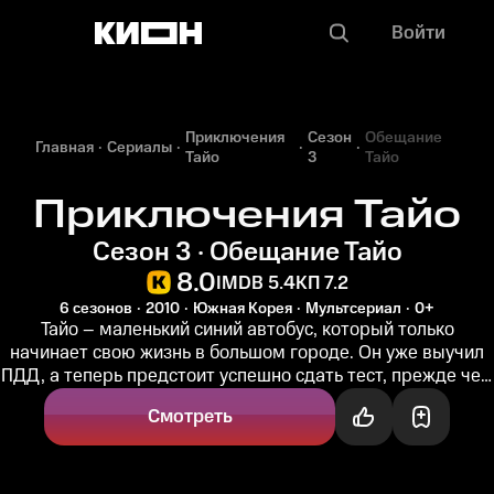
Войти
Приключения
Сезон
Обещание
Главная
Сериалы
Тайо
3
Тайо
Приключения Тайо
Сезон 3 · Обещание Тайо
8.0
IMDB 5.4
КП 7.2
6 сезонов
2010
Южная Корея
Мультсериал
0+
Тайо – маленький синий автобус, который только
начинает свою жизнь в большом городе. Он уже выучил
ПДД, а теперь предстоит успешно сдать тест, прежде чем
выехать на оживленные...
Смотреть