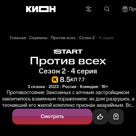
Пр
Главная
Сериалы
Против всех
Сезон 2
4 серия
Против всех
Сезон 2 · 4 серия
8.5
КП 7.7
3 сезона
2023
Россия
Комедия
16+
Противостояние Занозиных с алчным застройщиком
закончилось взаимным поражением: их дом разрушен, а
теснивший его жилой комплекс признан аварийным. Все
меняется после...
Смотреть