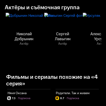
Актёры и съёмочная группа
Николай
Сергей
Алексан
Добрынин
Лавыгин
Урсул
Актёр
Актёр
Актёр
Фильмы и сериалы похожие на «4
серия»
Няня Оксана
Родители. Так и живем
Ф
7.3
·
Подписка
8.7
·
Подписка