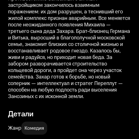
благополучной московской
благополучной московской
застройщиком закончилось взаимным
семье, знакомит близких со
семье, знакомит близких со
с
поражением: их дом разрушен, а теснивший его
столичной жизнью и
столичной жизнью и
восстанавливает родовое
восстанавливает родовое
в
жилой комплекс признан аварийным. Все меняется
гнездо. Казалось бы, живи и
гнездо. Казалось бы, живи и
г
после неожиданного появления Михаила —
радуйся, но приходит новая
радуйся, но приходит новая
р
беда. За забором
беда. За забором
б
третьего сына деда Захара. Брат-близнец Германа
разворачивается строительство
разворачивается строительство
р
и Витька, выросший в благополучной московской
кольцевой дороги, а пройдет
кольцевой дороги, а пройдет
к
семье, знакомит близких со столичной жизнью и
она через участок семейства.
она через участок семейства.
о
Захар готов к борьбе, но новый
Захар готов к борьбе, но новый
З
восстанавливает родовое гнездо. Казалось бы,
соперник — интеллектуал и
соперник — интеллектуал и
с
живи и радуйся, но приходит новая беда. За
стратег Переплут — способен на
стратег Переплут — способен на
с
любую подлость ради
любую подлость ради
забором разворачивается строительство
выселения Занозиных с их
выселения Занозиных с их
кольцевой дороги, а пройдет она через участок
исконной земли.
исконной земли.
семейства. Захар готов к борьбе, но новый
соперник — интеллектуал и стратег Переплут —
способен на любую подлость ради выселения
Занозиных с их исконной земли.
Детали
Жанр
Комедия