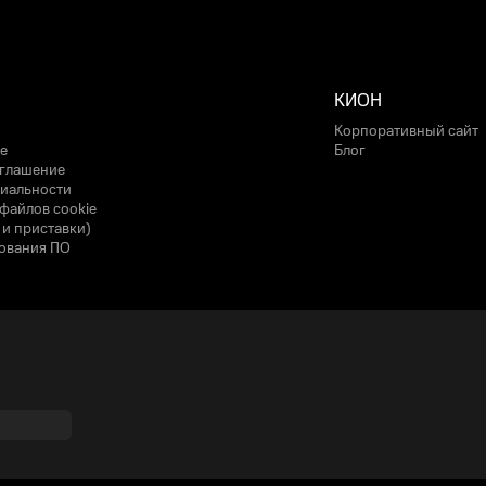
КИОН
Корпоративный сайт
е
Блог
оглашение
иальности
файлов cookie
 и приставки)
ования ПО