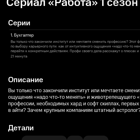
Сериал «Работа» 1 сезон
Серии
1. Бухгалтер
Вы только что закончили институт или мечтаете сменить профессию? Этот 
по выбору карьерного пути: как от интуитивного ощущения «надо что-то ме
перейти к конкретным действиям. Профи своего дела расскажут о плюсах и
необходимых хард и софт скиллах, первых и вторых шагах. Вместе с экспер
21 минута
искусственный интеллект рабочим местам? Как уйти в айти? Зачем крупны
бухгалтер — творческая профессия? И главное решим, кем же всё-таки хотим
Описание
Вы только что закончили институт или мечтаете смени
ощущения «надо что-то менять» и животрепещущего «к
профессии, необходимых хард и софт скиллах, первых
в айти? Зачем крупным компаниям штатный астролог? 
Детали