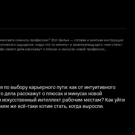
и мечтаете сменить профессию? Этот фильм — готовая и внятная инструкция
В
туитивного ощущения «надо что-то менять» и животрепещущего «кем стать»
п
фи своего дела расскажут о плюсах и минусах новой профессии,
п
вых и вторых шагах. Вместе с экспертами узнаем: угрожает ли
н
там? Как уйти в айти? Зачем крупным компаниям штатный астролог? А
и
главное решим, кем же всё-таки хотим стать, когда выросли.
б
 по выбору карьерного пути: как от интуитивного
о дела расскажут о плюсах и минусах новой
и искусственный интеллект рабочим местам? Как уйти
ем же всё-таки хотим стать, когда выросли.