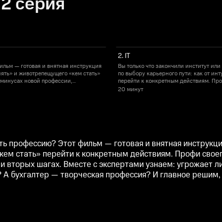
 2 серия
2. IT
фильм — готовая и внятная инструкция
Вы только что закончили институт ил
нять» и животрепещущего «кем стать»
по выбору карьерного пути: как от ин
 минусах новой профессии,
перейти к конкретным действиям. Про
тами узнаем: угрожает ли
необходимых хард и софт скиллах, пер
20 минут
м компаниям штатный астролог? А
искусственный интеллект рабочим мес
 стать, когда выросли.
бухгалтер — творческая профессия? И 
ть профессию? Этот фильм — готовая и внятная инструкция
ем стать» перейти к конкретным действиям. Профи своег
 и вторых шагах. Вместе с экспертами узнаем: угрожает л
А бухгалтер — творческая профессия? И главное решим, к