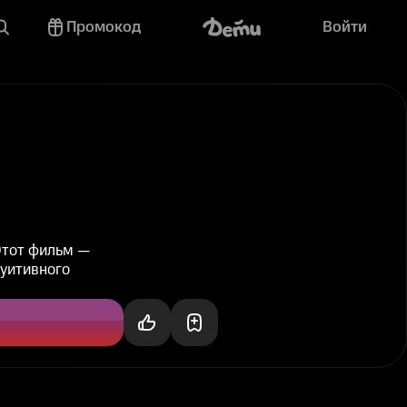
Промокод
Войти
Этот фильм —
туитивного