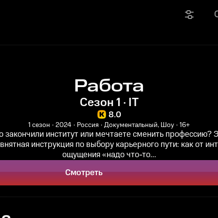
Работа
Сезон 1 · IT
8.0
1 сезон
2024
Россия
Документальный, Шоу
16+
то закончили институт или мечтаете сменить профессию? 
 внятная инструкция по выбору карьерного пути: как от ин
ощущения «надо что-то...
Смотреть