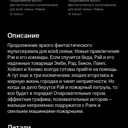
Продолжение яркого
Продолжение яркого
фантастического мультсериала
фантастического мультсериала
ф
для всей семьи. Новые
для всей семьи. Новые
д
приключения Рэя и его
приключения Рэя и его
п
12 минут
12 минут
1
команды. Если случится беда,
команды. Если случится беда,
к
Рэй и его надежные товарищи
Рэй и его надежные товарищи
Эмби, Рэд, Бикон, Памп, Хейзел
Эмби, Рэд, Бикон, Памп, Хейзел
Э
и Хеликс всегда готовы прийти
и Хеликс всегда готовы прийти
и
Описание
на помощь. А тут еще и три
на помощь. А тут еще и три
н
космических злодея вторглись в
космических злодея вторглись в
к
мирную жизнь городка и чинят
мирную жизнь городка и чинят
Продолжение яркого фантастического
неприятности. Но когда за дело
неприятности. Но когда за дело
н
мультсериала для всей семьи. Новые приключения
берутся Рэй и пожарный
берутся Рэй и пожарный
Рэя и его команды. Если случится беда, Рэй и его
патруль, то все будет в порядке!
патруль, то все будет в порядке!
п
Очаровательные герои,
Очаровательные герои,
О
надежные товарищи Эмби, Рэд, Бикон, Памп,
эффектная графика,
эффектная графика,
Хейзел и Хеликс всегда готовы прийти на помощь.
познавательные истории –
познавательные истории –
малыши непременно
малыши непременно
А тут еще и три космических злодея вторглись в
подружатся с Рэем и смелыми
подружатся с Рэем и смелыми
мирную жизнь городка и чинят неприятности. Но
машинками-пожарными.
машинками-пожарными.
когда за дело берутся Рэй и пожарный патруль, то
все будет в порядке! Очаровательные герои,
эффектная графика, познавательные истории –
малыши непременно подружатся с Рэем и
смелыми машинками-пожарными.
Детали