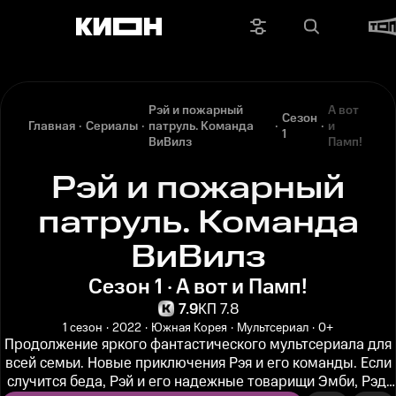
Рэй и пожарный
А вот
Сезон
Главная
Сериалы
патруль. Команда
и
1
ВиВилз
Памп!
Рэй и пожарный
патруль. Команда
ВиВилз
Сезон 1 · А вот и Памп!
7.9
КП 7.8
1 сезон
2022
Южная Корея
Мультсериал
0+
Продолжение яркого фантастического мультсериала для
всей семьи. Новые приключения Рэя и его команды. Если
случится беда, Рэй и его надежные товарищи Эмби, Рэд,