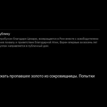
публику
рибуном благодаря Цезарю, возвращается в Рим вместе с освободителями
Ц
ив похвалу и приветствие благодарной Атии, Ворен впервые за восемь лет
о
Пуллон направляется в публичный дом.
о
скать пропавшее золото из сокровищницы. Попытки