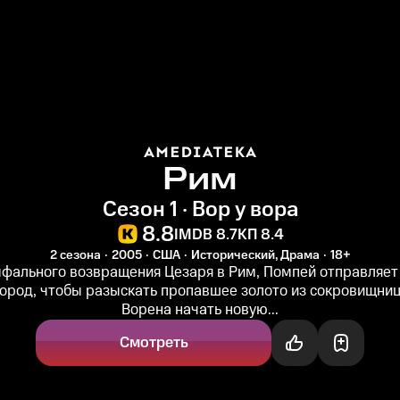
Рим
Сезон 1 · Вор у вора
8.8
IMDB 8.7
КП 8.4
2 сезона
2005
США
Исторический, Драма
18+
фального возвращения Цезаря в Рим, Помпей отправляет
город, чтобы разыскать пропавшее золото из сокровищни
Ворена начать новую...
Смотреть