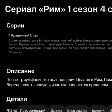
Сериал «Рим» 1 сезон 4 
Серии
1. Краденный Орел
Стремясь вернуться в Рим после восьмилетней войны, Цезарь завершает 
Галлии. Вернувшись в Рим, старый друг Цезаря, Помпей, консультируется с
растущей популярности Цезаря. Тем временем двух солдат отправляют най
армии.
50 минут
Описание
После триумфального возвращения Цезаря в Рим, Помп
Ворена начать новую жизнь оканчиваются провалом.
Детали
Жанр
Исторический
Драма
Биография
Боевик
В