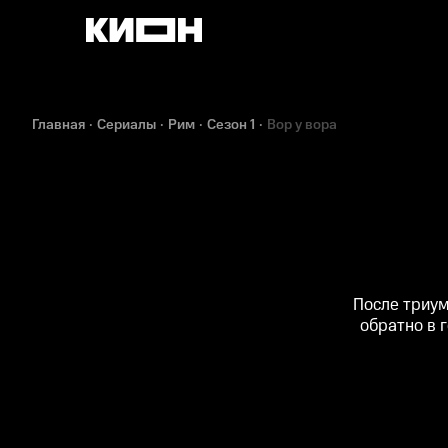
Главная
Сериалы
Рим
Сезон 1
Вор у вора
После триум
обратно в 