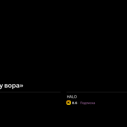
у вора»
HALO
8.6
·
Подписка