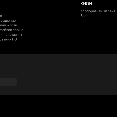
КИОН
Корпоративный сайт
е
Блог
оглашение
иальности
файлов cookie
 и приставки)
ования ПО