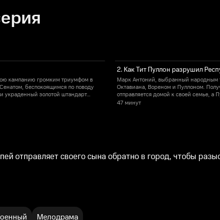
серия
2. Как Тит Пуллон разрушил Рес
свою кампанию громким триумфом в
Марк Антоний, выбранный народным т
 Сенатом, беспокоящимся по поводу
Октавиана, Вореном и Пуллоном. Получ
ти украденный золотой штандарт
отправляется домой к своей семье, а 
47 минут
ей отправляет своего сына обратно в город, чтобы разы
оенный
Мелодрама