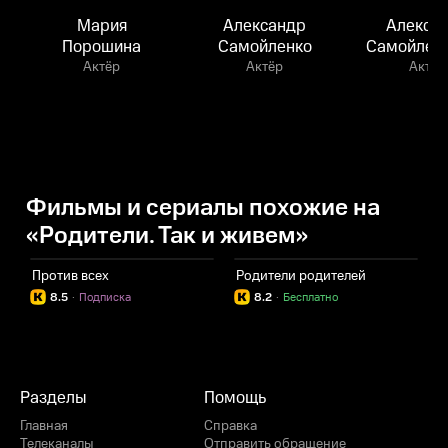
Мария
Александр
Алекса
Порошина
Самойленко
Самойленк
Актёр
Актёр
Актёр
Фильмы и сериалы похожие на
«Родители. Так и живем»
Против всех
Родители родителей
Н
8.5
·
Подписка
8.2
·
Бесплатно
Разделы
Помощь
Главная
Справка
Телеканалы
Отправить обращение