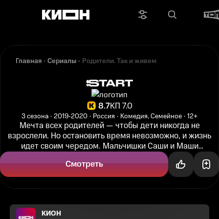
Главная
Сериалы
Родители. Так и живем
8.7
КП 7.0
3 сезона
2019‑2020
Россия
Комедия, Семейное
12+
Мечта всех родителей — чтобы дети никогда не
взрослели. Но остановить время невозможно, и жизнь
идет своим чередом. Мальчишки Саши и Маши
Соколовых уже почти выросли, осталось...
Смотреть
КИОН