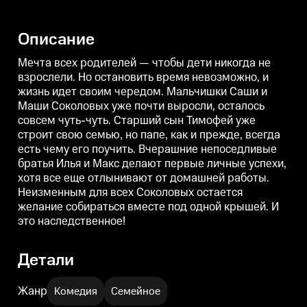
Соколовых уже почти выросли,
Соколовых уже почти выросли,
С
осталось совсем чуть-чуть.
осталось совсем чуть-чуть.
о
Старший сын Тимофей уже
Старший сын Тимофей уже
Описание
строит свою семью, но папе, как
строит свою семью, но папе, как
с
и прежде, всегда есть чему его
и прежде, всегда есть чему его
и
поучить. Вчерашние
поучить. Вчерашние
Мечта всех родителей — чтобы дети никогда не
непоседливые братья Илья и
непоседливые братья Илья и
н
взрослели. Но остановить время невозможно, и
Макс делают первые личные
Макс делают первые личные
жизнь идет своим чередом. Мальчишки Саши и
успехи, хотя все еще
успехи, хотя все еще
у
отлынивают от домашней
отлынивают от домашней
Маши Соколовых уже почти выросли, осталось
работы. Неизменным для всех
работы. Неизменным для всех
совсем чуть-чуть. Старший сын Тимофей уже
Соколовых остается желание
Соколовых остается желание
С
собираться вместе под одной
собираться вместе под одной
с
строит свою семью, но папе, как и прежде, всегда
крышей. И это наследственное!
крышей. И это наследственное!
к
есть чему его поучить. Вчерашние непоседливые
братья Илья и Макс делают первые личные успехи,
хотя все еще отлынивают от домашней работы.
Неизменным для всех Соколовых остается
желание собираться вместе под одной крышей. И
это наследственное!
Детали
Жанр
Комедия
Семейное