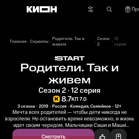
Пр
Родители. Так и
Сезон
12
Главная
Сериалы
живем
2
серия
Родители. Так и
живем
Сезон 2 · 12 серия
8.7
КП 7.0
3 сезона
2019
Россия
Комедия, Семейное
12+
Мечта всех родителей — чтобы дети никогда не
взрослели. Но остановить время невозможно, и жизнь
идет своим чередом. Мальчишки Саши и Маши
Соколовых уже почти выросли, осталось...
Смотреть