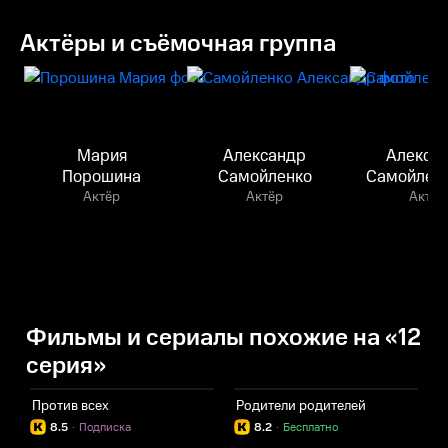
Актёры и съёмочная группа
Мария
Александр
Алекса
Порошина
Самойленко
Самойленк
Актёр
Актёр
Актёр
Фильмы и сериалы похожие на «12
серия»
Против всех
Родители родителей
А
8.5
·
Подписка
8.2
·
Бесплатно