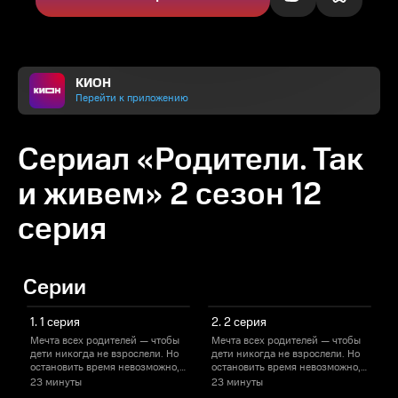
КИОН
Перейти к приложению
Сериал «Родители. Так
и живем» 2 сезон 12
серия
Серии
1. 1 серия
2. 2 серия
Мечта всех родителей — чтобы
Мечта всех родителей — чтобы
М
дети никогда не взрослели. Но
дети никогда не взрослели. Но
д
остановить время невозможно,
остановить время невозможно,
о
и жизнь идет своим чередом.
и жизнь идет своим чередом.
и
23 минуты
23 минуты
Мальчишки Саши и Маши
Мальчишки Саши и Маши