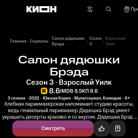
Пр
Салон дядюшки
Сезон
Взрослый
Главная
Сериалы
Брэда
3
Уилк
Салон дядюшки
Брэда
Сезон 3 · Взрослый Уилк
8.6
IMDB 6.5
КП 8.6
3 сезона
2022
Южная Корея
Мультсериал, Комедия
6+
Хлебная парикмахерская напоминает студию красоты,
ведь гениальный парикмахер Дядюшка Брэд умеет
украшать десерты красиво и со вкусом. Дядюшка Брэд -
мастер-декоратор и...
Смотреть