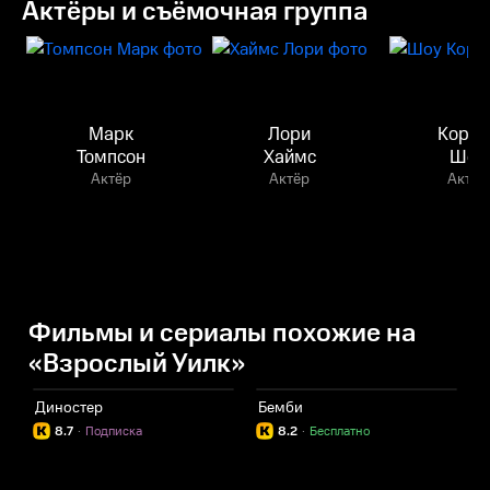
Актёры и съёмочная группа
Марк
Лори
Кортн
Томпсон
Хаймс
Шоу
Актёр
Актёр
Актёр
Фильмы и сериалы похожие на
«Взрослый Уилк»
Диностер
Бемби
Х
8.7
·
Подписка
8.2
·
Бесплатно