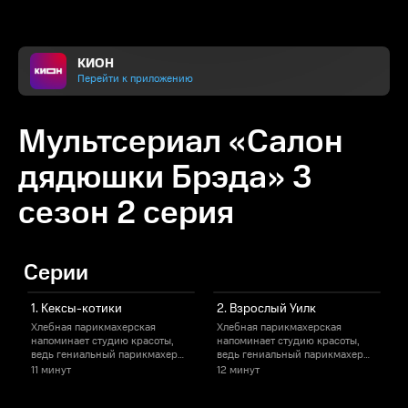
КИОН
Перейти к приложению
Мультсериал «Салон
дядюшки Брэда» 3
сезон 2 серия
Серии
1. Кексы-котики
2. Взрослый Уилк
Хлебная парикмахерская
Хлебная парикмахерская
напоминает студию красоты,
напоминает студию красоты,
ведь гениальный парикмахер
ведь гениальный парикмахер
Дядюшка Брэд умеет украшать
Дядюшка Брэд умеет украшать
11 минут
12 минут
1
десерты красиво и со вкусом.
десерты красиво и со вкусом.
д