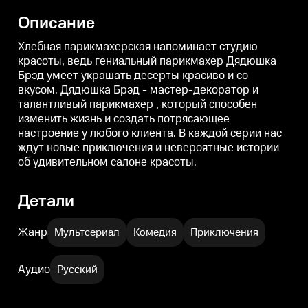
Дядюшка Брэд - мастер-
Дядюшка Брэд - мастер-
декоратор и талантливый
декоратор и талантливый
д
Описание
парикмахер , который способен
парикмахер , который способен
п
изменить жизнь и создать
изменить жизнь и создать
и
потрясающее настроение у
потрясающее настроение у
Хлебная парикмахерская напоминает студию
любого клиента. В каждой
любого клиента. В каждой
л
красоты, ведь гениальный парикмахер Дядюшка
серии нас ждут новые
серии нас ждут новые
с
Брэд умеет украшать десерты красиво и со
приключения и невероятные
приключения и невероятные
истории об удивительном
истории об удивительном
вкусом. Дядюшка Брэд - мастер-декоратор и
салоне красоты.
салоне красоты.
с
талантливый парикмахер , который способен
изменить жизнь и создать потрясающее
настроение у любого клиента. В каждой серии нас
ждут новые приключения и невероятные истории
об удивительном салоне красоты.
Детали
Жанр
Мультсериал
Комедия
Приключения
Аудио
Русский