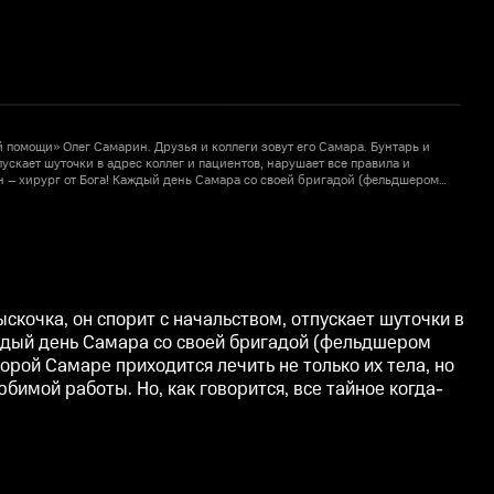
 помощи» Олег Самарин. Друзья и коллеги зовут его Самара. Бунтарь и
Г
пускает шуточки в адрес коллег и пациентов, нарушает все правила и
в
Он – хирург от Бога! Каждый день Самара со своей бригадой (фельдшером
у
ет людям. Пациенты Олега – это пестрая галерея характеров и судеб и
Л
лько их тела, но и души. Но и самому Самаре есть что скрывать… У Самары
п
 ему потерей любимой работы. Но, как говорится, все тайное когда-нибудь
е
скочка, он спорит с начальством, отпускает шуточки в
Каждый день Самара со своей бригадой (фельдшером
рой Самаре приходится лечить не только их тела, но
бимой работы. Но, как говорится, все тайное когда-