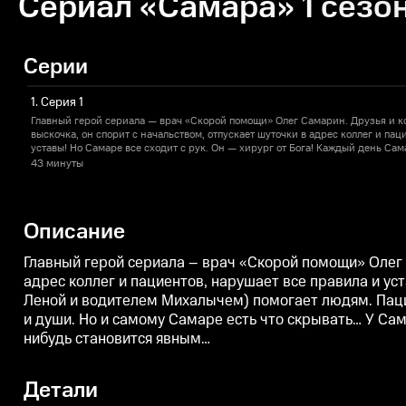
Сериал «Самара» 1 сезон
Серии
1. Серия 1
Главный герой сериала — врач «Скорой помощи» Олег Самарин. Друзья и ко
выскочка, он спорит с начальством, отпускает шуточки в адрес коллег и пац
уставы! Но Самаре все сходит с рук. Он — хирург от Бога! Каждый день Са
Леной и водителем Михалычем) помогает людям. Пациенты Олега — это пест
43 минуты
порой Самаре приходится лечить не только их тела, но и души. Но и самом
есть тайна, раскрытие которой грозит ему потерей любимой работы. Но, как
становится явным…
Описание
Главный герой сериала – врач «Скорой помощи» Олег С
адрес коллег и пациентов, нарушает все правила и ус
Леной и водителем Михалычем) помогает людям. Пациен
и души. Но и самому Самаре есть что скрывать… У Сам
нибудь становится явным…
Детали