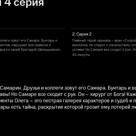
 4 серия
2. Серия 2
ллеги зовут его Самара. Бунтарь и
Главный герой сериала – врач «Скорой
иентов, нарушает все правила и
выскочка, он спорит с начальством, от
мара со своей бригадой (фельдшером
уставы! Но Самаре все сходит с рук. 
рая галерея характеров и судеб и
Леной и водителем Михалычем) помога
43 минуты
у Самаре есть что скрывать… У Самары
порой Самаре приходится лечить не то
 говорится, все тайное когда-нибудь
есть тайна, раскрытие которой грозит
становится явным…
амарин. Друзья и коллеги зовут его Самара. Бунтарь и вы
тавы! Но Самаре все сходит с рук. Он – хирург от Бога! 
ты Олега – это пестрая галерея характеров и судеб и по
ары есть тайна, раскрытие которой грозит ему потерей лю