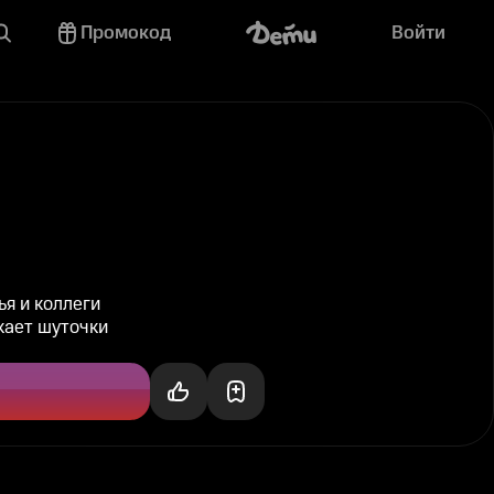
Промокод
Войти
я и коллеги
скает шуточки