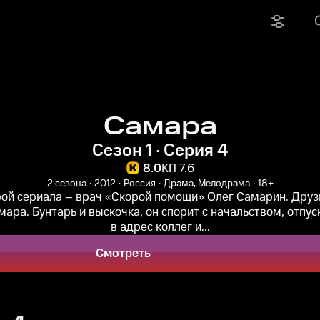
Самара
Сезон 1 · Серия 4
8.0
КП 7.6
2 сезона
2012
Россия
Драма, Мелодрама
18+
рой сериала – врач «Скорой помощи» Олег Самарин. Друзь
мара. Бунтарь и выскочка, он спорит с начальством, отпу
в адрес коллег и...
Смотреть