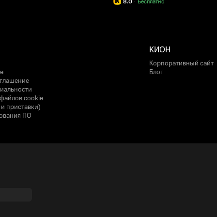
8.0
·
Бесплатно
КИОН
Корпоративный сайт
е
Блог
оглашение
иальности
файлов cookie
 и приставки)
ования ПО