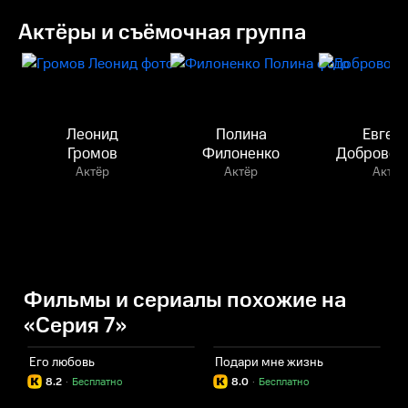
Актёры и съёмочная группа
Леонид
Полина
Евген
Громов
Филоненко
Добровол
Актёр
Актёр
Актёр
Фильмы и сериалы похожие на
«Серия 7»
Его любовь
Подари мне жизнь
С
8.2
·
Бесплатно
8.0
·
Бесплатно