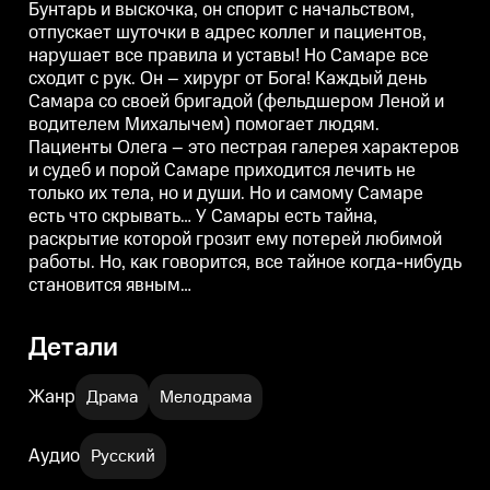
Бунтарь и выскочка, он спорит с начальством,
помогает людям. Пациенты
помогает людям. Пациенты
Олега – это пестрая галерея
Олега – это пестрая галерея
О
отпускает шуточки в адрес коллег и пациентов,
характеров и судеб и порой
характеров и судеб и порой
х
нарушает все правила и уставы! Но Самаре все
Самаре приходится лечить не
Самаре приходится лечить не
С
только их тела, но и души. Но и
только их тела, но и души. Но и
т
сходит с рук. Он – хирург от Бога! Каждый день
самому Самаре есть что
самому Самаре есть что
с
Самара со своей бригадой (фельдшером Леной и
скрывать… У Самары есть тайна,
скрывать… У Самары есть тайна,
с
водителем Михалычем) помогает людям.
раскрытие которой грозит ему
раскрытие которой грозит ему
р
потерей любимой работы. Но,
потерей любимой работы. Но,
п
Пациенты Олега – это пестрая галерея характеров
как говорится, все тайное
как говорится, все тайное
к
и судеб и порой Самаре приходится лечить не
когда-нибудь становится
когда-нибудь становится
к
явным…
явным…
только их тела, но и души. Но и самому Самаре
есть что скрывать… У Самары есть тайна,
раскрытие которой грозит ему потерей любимой
работы. Но, как говорится, все тайное когда-нибудь
становится явным…
Детали
Жанр
Драма
Мелодрама
Аудио
Русский