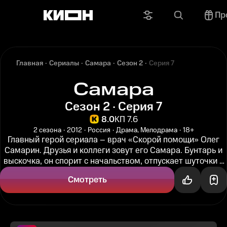
Пр
Главная
Сериалы
Самара
Сезон 2
Серия 7
Самара
Сезон 2 · Серия 7
8.0
КП 7.6
2 сезона
2012
Россия
Драма, Мелодрама
18+
Главный герой сериала – врач «Скорой помощи» Олег
Самарин. Друзья и коллеги зовут его Самара. Бунтарь и
выскочка, он спорит с начальством, отпускает шуточки в
адрес коллег и...
Смотреть