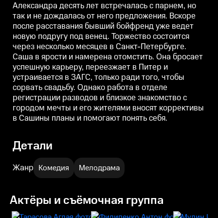
Александра десять лет встречалась с парнем, но
Она бросает успешную карьеру,
Она бросает успешную карьеру,
О
так и не дождалась от него предложения. Вскоре
переезжает в Питер и
переезжает в Питер и
п
устраивается в ЗАГС, только
устраивается в ЗАГС, только
у
после расставания бывший бойфренд уже ведет
ради того, чтобы сорвать
ради того, чтобы сорвать
р
новую подругу под венец. Торжество состоится
свадьбу. Однако работа в
свадьбу. Однако работа в
с
отделе регистрации разводов и
отделе регистрации разводов и
о
через несколько месяцев в Санкт-Петербурге.
близкое знакомство с городом
близкое знакомство с городом
б
Саша в ярости и намерена отомстить. Она бросает
мечты и его жителями вносят
мечты и его жителями вносят
м
успешную карьеру, переезжает в Питер и
коррективы в Сашины планы и
коррективы в Сашины планы и
помогают понять себя.
помогают понять себя.
устраивается в ЗАГС, только ради того, чтобы
сорвать свадьбу. Однако работа в отделе
регистрации разводов и близкое знакомство с
городом мечты и его жителями вносят коррективы
в Сашины планы и помогают понять себя.
Детали
Жанр
Комедия
Мелодрама
Актёры и съёмочная группа