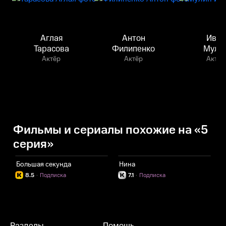
Аглая
Антон
Иван
Тарасова
Филипенко
Мули
Актёр
Актёр
Актёр
Фильмы и сериалы похожие на «5
серия»
Большая секунда
Нина
Б
8.5
·
Подписка
7.1
·
Подписка