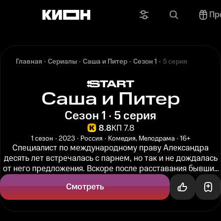
Пр
Главная
Сериалы
Саша и Питер
Сезон 1
5 серия
Саша и Питер
Сезон 1 · 5 серия
8.8
КП 7.8
1 сезон
2023
Россия
Комедия, Мелодрама
16+
Специалист по международному праву Александра
десять лет встречалась с парнем, но так и не дождалась
от него предложения. Вскоре после расставания бывший
бойфренд уже ведет...
Смотреть