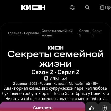
Пр
Секреты семейной
Сезон
Серия
Главная
Сериалы
жизни
2
2
Секреты семейной
жизни
Сезон 2 · Серия 2
7.4
КП 6.4
2 сезона
2021
Россия
Комедия, Молодёжный
18+
Авантюрная комедия о супружеской паре, чья любовь
буквально требует жертв. После 3 лет брака у Полины и
Никиты из общего осталось разве что место работы:
своей жене Никита...
Смотреть