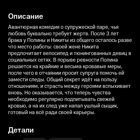
место работы: своей жене
место работы: своей жене
м
Никита предпочитает велосипед
Никита предпочитает велосипед
Н
и тюнингованных девиц в
и тюнингованных девиц в
Описание
социальных сетях. В порыве
социальных сетях. В порыве
с
ревности Полина решается на
ревности Полина решается на
крайние и весьма кровавые
крайние и весьма кровавые
Авантюрная комедия о супружеской паре, чья
меры, после чего в отчаянии
меры, после чего в отчаянии
м
любовь буквально требует жертв. После 3 лет
просит супруга помочь ей
просит супруга помочь ей
п
брака у Полины и Никиты из общего осталось разве
замести следы. Общий секрет
замести следы. Общий секрет
идёт на пользу отношениям, и
идёт на пользу отношениям, и
и
что место работы: своей жене Никита
страсть между героями
страсть между героями
предпочитает велосипед и тюнингованных девиц в
вспыхивает вновь. Но
вспыхивает вновь. Но
в
оказывается, что теперь чувства
оказывается, что теперь чувства
о
социальных сетях. В порыве ревности Полина
необходимо регулярно
необходимо регулярно
решается на крайние и весьма кровавые меры,
подпитывать свежей кровью, а
подпитывать свежей кровью, а
п
после чего в отчаянии просит супруга помочь ей
на их след уже напал ушлый
на их след уже напал ушлый
н
сыщик, готовый на всё ради
сыщик, готовый на всё ради
с
замести следы. Общий секрет идёт на пользу
своей карьеры.
своей карьеры.
с
отношениям, и страсть между героями вспыхивает
вновь. Но оказывается, что теперь чувства
необходимо регулярно подпитывать свежей
кровью, а на их след уже напал ушлый сыщик,
готовый на всё ради своей карьеры.
Детали