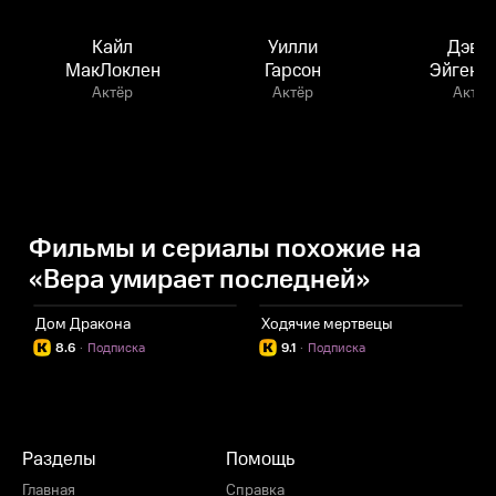
Кайл
Уилли
Дэви
МакЛоклен
Гарсон
Эйгенб
Актёр
Актёр
Актёр
Фильмы и сериалы похожие на
«Вера умирает последней»
Дом Дракона
Ходячие мертвецы
И
8.6
·
Подписка
9.1
·
Подписка
Разделы
Помощь
Главная
Справка