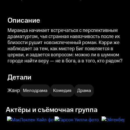
которая наивно поверила в
ожиданиях. Подруги же видят в
г
легкость манхэттенских правил.
моделях угрозу — эти
с
Вместо сухих колонок — живые
идеальные соперницы
диалоги и наблюдения о том,
прогуливаются по Манхэттену, и
н
Описание
как в большом городе мужчины
от их присутствия город
и женщины ищут любовь,
становится местом для
п
дружбу и секс, но нередко
негласного состязания.
Миранда начинает встречаться с перспективным
находят лишь вопросы без
драматургом, чья странная навязчивость после их
ответа.
близости рушит новоиспеченный роман. Кэрри же
наблюдает за тем, как мистер Биг появляется в
церкви, и задается вопросом: можно ли в шумном
городе найти веру — не в бога, а в того, кто рядом?
Детали
Жанр
Мелодрама
Комедия
Драма
Актёры и съёмочная группа