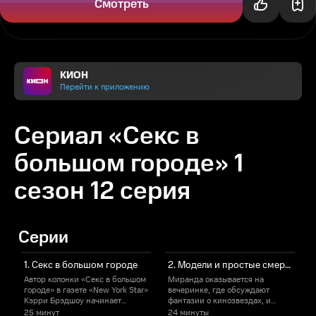
Смотреть
КИОН
Перейти к приложению
Сериал «Секс в
большом городе» 1
сезон 12 серия
Серии
1. Секс в большом городе
2. Модели и простые смертные
Автор колонки «Секс в большом
Миранда оказывается на
К
городе» в газете «New York Star»
вечеринке, где обсуждают
м
Кэрри Брэдшоу начинает
фантазии о кинозвездах, и
рассказ с истории британки,
задумывается о собственных
з
25 минут
24 минуты