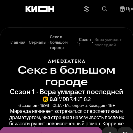
Пр
Секс в
Сезон
Вера умирает
Главная
Сериалы
большом
1
последней
городе
Секс в большом
городе
Сезон 1 · Вера умирает последней
8.8
IMDB 7.4
КП 8.2
6 сезонов
1998
США
Мелодрама, Комедия
18+
Миранда начинает встречаться с перспективным
драматургом, чья странная навязчивость после их
близости рушит новоиспеченный роман. Кэрри же
наблюдает за тем, как мистер Биг...