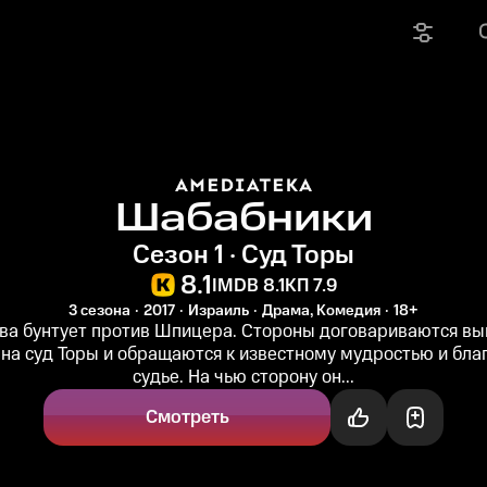
Шабабники
Сезон 1 · Суд Торы
8.1
IMDB 8.1
КП 7.9
3 сезона
2017
Израиль
Драма, Комедия
18+
ва бунтует против Шпицера. Стороны договариваются вы
 на суд Торы и обращаются к известному мудростью и бла
судье. На чью сторону он...
Смотреть