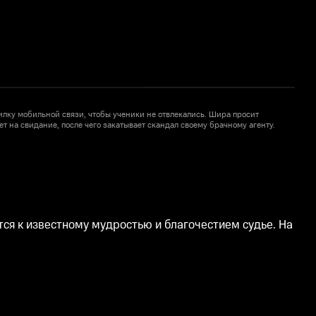
лку мобильной связи, чтобы ученики не отвлекались. Шира просит
Р
т на свидание, после чего закатывает скандал своему брачному агенту.
с
з
ся к известному мудростью и благочестием судье. На