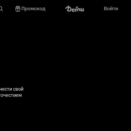
Промокод
Войти
нести свой
гочестием