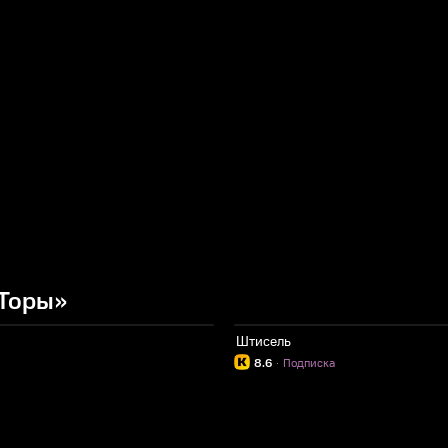
 Торы»
Штисель
8.6
·
Подписка