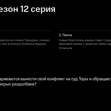
езон 12 серия
2. Папка
аются не столько Талмудом, сколько
Новый блюститель ешивы ставит глуши
 ним в комнату ботаника Гедалью,
Авиноама помочь с проектом. Мейр иде
31 минута
риваются вынести свой конфликт на суд Торы и обращают
тверых раздолбаев?