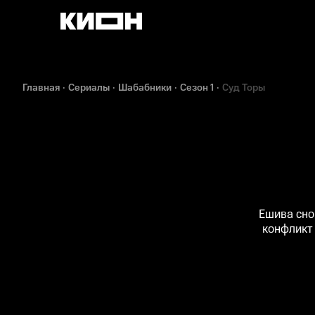
Главная
Сериалы
Шабабники
Сезон 1
Суд Торы
Ешива сно
конфликт