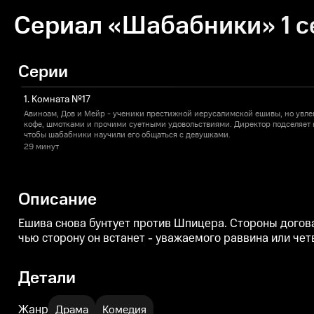
Сериал «Шабабники» 1 с
Серии
1. Комната №17
Авиноам, Дов и Мейр - ученики престижной иерусалимской ешивы, но увлек
кофе, шмотками и прочими суетными удовольствиями. Директор подселяет к
чтобы шабабники научили его общаться с девушками.
29 минут
Описание
Ешива снова бунтует против Шпицера. Стороны догова
чью сторону он встанет - уважаемого раввина или че
Детали
Жанр
Драма
Комедия