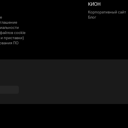
КИОН
Корпоративный сайт
е
Блог
оглашение
иальности
файлов cookie
 и приставки)
ования ПО