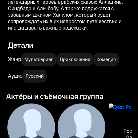
легендарных героев арабских сказок: Алладина,
подсказки.
подсказки.
п
Синдбада и Али-бабу. А так же подружатся с
забавным джином Халилом, который будет
сопровождать их в их непростом путешествии и
иногда давать важные подсказки.
Детали
Жанр
Мультсериал
Приключения
Комедия
Аудио
Русский
Актёры и съёмочная группа
Росли
Оадс