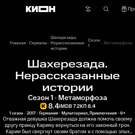
Пр
Шахерезада.
Сезон
Главная
Сериалы
Нерассказанные
Метаморфоза
1
истории
Шахерезада.
Нерассказанные
истории
Сезон 1 · Метаморфоза
8.4
IMDB 7.2
КП 8.4
1 сезон
2017
Германия
Мультсериал, Приключения
6+
Отважная девушка Шахерезада должна помочь своему
другу принцу Кариму вернуться на его законный трон.
Карим был свергнут своим братом и с помощью злых