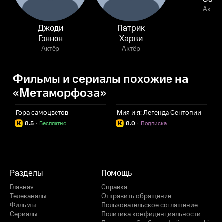
Актёр
Джоди
Патрик
Гэннон
Харви
Актёр
Актёр
Фильмы и сериалы похожие на
«Метаморфоза»
Гора самоцветов
Мия и я: Легенда Сентопии
Ц
8.5
·
Бесплатно
8.0
·
Подписка
Разделы
Помощь
Главная
Справка
Телеканалы
Отправить обращение
Фильмы
Пользовательское соглашение
Сериалы
Политика конфиденциальности