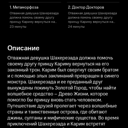
1. Метаморфоза
2. Доктор Докторов
Отважная девушка Шахерезада
Отважная девушка Шахерезада
должна помочь своему другу
должна помочь своему другу
д
принцу Кариму вернуться на
принцу Кариму вернуться на
его законный трон. Карим был
его законный трон. Карим был
е
23 минуты
24 минуты
свергнут своим братом и с
свергнут своим братом и с
с
помощью злых заклинаний
помощью злых заклинаний
превращен в синего монстра.
превращен в синего монстра.
п
Шахерезада и ее преданный
Шахерезада и ее преданный
Описание
друг вынуждены покинуть
друг вынуждены покинуть
Золотой Город, чтобы найти
Золотой Город, чтобы найти
З
волшебное средство – Древо
волшебное средство – Древо
Отважная девушка Шахерезада должна помочь
Жизни, которое помогло бы
Жизни, которое помогло бы
Ж
своему другу принцу Кариму вернуться на его
принцу вновь стать человеком.
принцу вновь стать человеком.
п
законный трон. Карим был свергнут своим братом
Путешествие друзей пролегает
Путешествие друзей пролегает
П
через волшебные страны и
через волшебные страны и
и с помощью злых заклинаний превращен в синего
таинственные острова, где
таинственные острова, где
т
монстра. Шахерезада и ее преданный друг
обитают джины, султаны и
обитают джины, султаны и
мифические существа. Во время
мифические существа. Во время
вынуждены покинуть Золотой Город, чтобы найти
приключений Шахерезада и
приключений Шахерезада и
волшебное средство – Древо Жизни, которое
Карим встретят легендарных
Карим встретят легендарных
помогло бы принцу вновь стать человеком.
героев арабских сказок:
героев арабских сказок:
г
Алладина, Синдбада и Али-
Алладина, Синдбада и Али-
Путешествие друзей пролегает через волшебные
бабу. А так же подружатся с
бабу. А так же подружатся с
б
страны и таинственные острова, где обитают
забавным джином Халилом,
забавным джином Халилом,
который будет сопровождать их
который будет сопровождать их
к
джины, султаны и мифические существа. Во время
в их непростом путешествии и
в их непростом путешествии и
в
приключений Шахерезада и Карим встретят
иногда давать важные
иногда давать важные