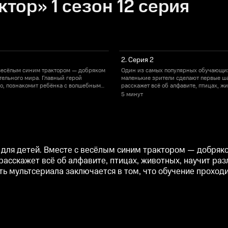
тор» 1 сезон 12 серия
2. Серия 2
 весёлым синим трактором — добряком
Один из самых популярных обучающих
тельного мира. Главный герой
маленькие зрители сделают первые ша
ево, познакомит ребёнка с волшебным
расскажет всё об алфавите, птицах, ж
м, что обучение проходит в игровой
миром цвета и многое другое! Уникаль
5 минут
форме под весёлые песни, что делает
для детей. Вместе с весёлым синим трактором — добряко
асскажет всё об алфавите, птицах, животных, научит разл
ь мультсериала заключается в том, что обучение проходи