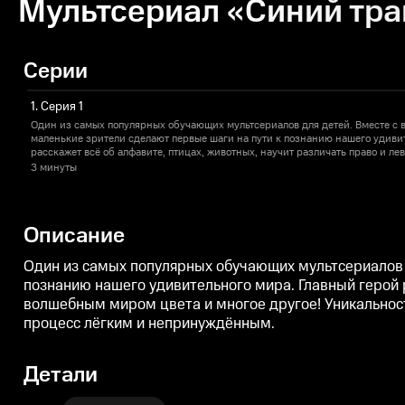
Мультсериал «Синий трак
Серии
1. Серия 1
Один из самых популярных обучающих мультсериалов для детей. Вместе с
маленькие зрители сделают первые шаги на пути к познанию нашего удиви
расскажет всё об алфавите, птицах, животных, научит различать право и л
миром цвета и многое другое! Уникальность мультсериала заключается в то
3 минуты
форме под весёлые песни, что делает процесс лёгким и непринуждённым.
Описание
Один из самых популярных обучающих мультсериалов 
познанию нашего удивительного мира. Главный герой р
волшебным миром цвета и многое другое! Уникальност
процесс лёгким и непринуждённым.
Детали