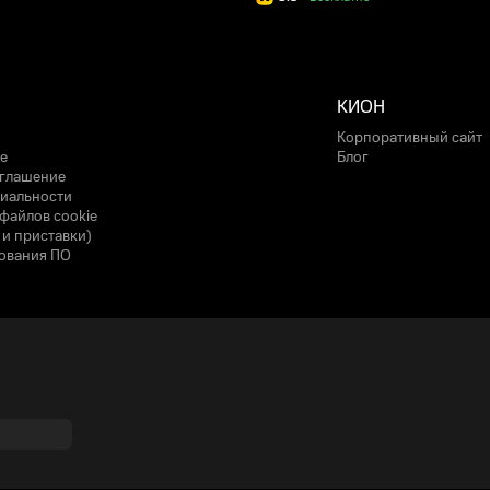
КИОН
Корпоративный сайт
е
Блог
оглашение
иальности
файлов cookie
 и приставки)
ования ПО