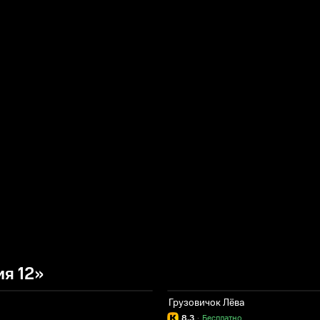
я 12»
Грузовичок Лёва
8.3
·
Бесплатно