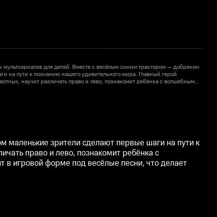
 мультсериалов для детей. Вместе с весёлым синим трактором — добряком
ги на пути к познанию нашего удивительного мира. Главный герой
м
ивотных, научит различать право и лево, познакомит ребёнка с волшебным
р
ность мультсериала заключается в том, что обучение проходит в игровой
м
 процесс лёгким и непринуждённым.
ф
м маленькие зрители сделают первые шаги на пути к
ичать право и лево, познакомит ребёнка с
т в игровой форме под весёлые песни, что делает