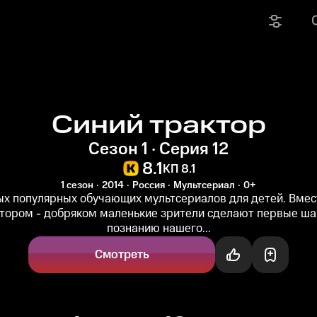
Синий трактор
Сезон 1 · Серия 12
8.1
КП 8.1
1 сезон
2014
Россия
Мультсериал
0+
ых популярных обучающих мультсериалов для детей. Вмес
тором - добряком маленькие зрители сделают первые шаг
познанию нашего...
Смотреть