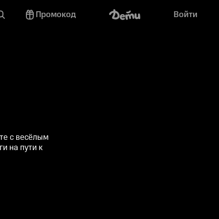
Промокод
Войти
те с весёлым
и на пути к