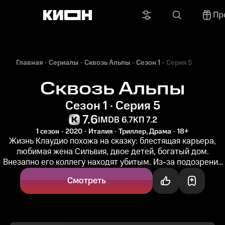
Пр
Главная
Сериалы
Сквозь Альпы
Сезон 1
Серия 5
Сквозь Альпы
Сезон 1 · Серия 5
7.6
IMDB 6.7
КП 7.2
1 сезон
2020
Италия
Триллер, Драма
18+
Жизнь Клаудио похожа на сказку: блестящая карьера,
любимая жена Сильвия, двое детей, богатый дом.
Внезапно его коллегу находят убитым. Из-за подозрений
полиции и анонимных...
Смотреть