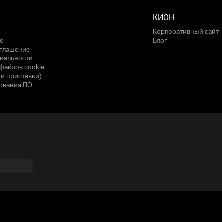
КИОН
Корпоративный сайт
е
Блог
оглашение
иальности
файлов cookie
 и приставки)
ования ПО