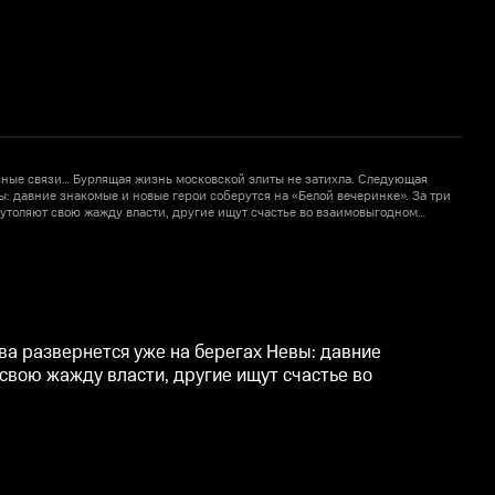
сные связи… Бурлящая жизнь московской элиты не затихла. Следующая
Б
ы: давние знакомые и новые герои соберутся на «Белой вечеринке». За три
г
 утоляют свою жажду власти, другие ищут счастье во взаимовыгодном
г
б
ва развернется уже на берегах Невы: давние
 свою жажду власти, другие ищут счастье во