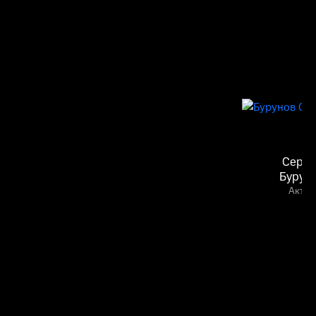
Серге
Бурун
Актёр