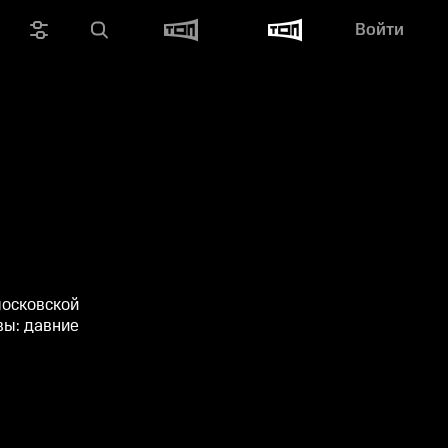
Войти
московской
вы: давние