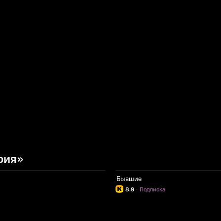
рия»
Бывшие
8.9
·
Подписка