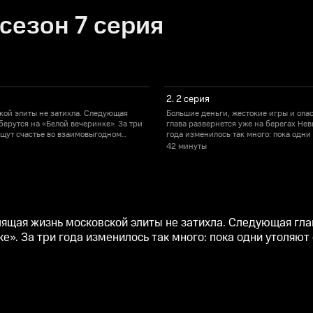
сезон 7 серия
2. 2 серия
кой элиты не затихла. Следующая
Большие деньги, жестокие игры и опа
берутся на «Белой вечеринке». За три
глава развернется уже на берегах Нев
ищут счастье во взаимовыгодном
года изменилось так много: пока одни
браке.
42 минуты
лящая жизнь московской элиты не затихла. Следующая гла
е». За три года изменилось так много: пока одни утоляют