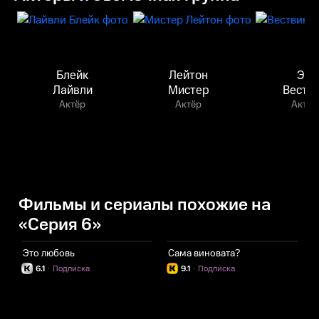
Блейк
Лейтон
Эд
Лайвли
Мистер
Веств
Актёр
Актёр
Актёр
Фильмы и сериалы похожие на
«Серия 6»
Это любовь
Сама виновата?
Х
6.1
·
Подписка
9.1
·
Подписка