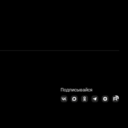
З
Подписывайся