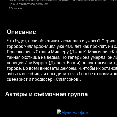
После того, как Иви арестовывают за убийство и отправляют в психиатричес
но она считает его демоном.
20 минут
Описание
Что будет, если объединить комедию и ужасы? Сериал
городок Уиллардс-Милл уже 400 лет как проклят: ни о
Повезло лишь Стэнли Миллеру (Джон К. Макгинли, «Кли
тайная охотница на ведьм. Но теперь она умерла, он 
полиции Иви Баррет (Джанет Вэрни) решает выяснить,
городе. Во всем виноваты демоны, и, чтобы их остан
забыть все обиды и объединиться в борьбе с силами з
сценарист и продюсер «Симпсонов».
Актёры и съёмочная группа