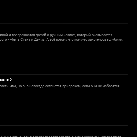
убикой и возвращается домой с ручным козлом, который оказывается
С
ого - убить Стэна и Дениз. А всё потому что кому-то захотелось голубики.
О
часть 2
пасти Иви, но она навсегда останется призраком, если они не избавятся
И
и
1