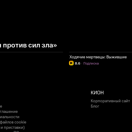
 против сил зла»
Ходячие мертвецы: Выжившие
8.6
·
Подписка
КИОН
Корпоративный сайт
е
Блог
оглашение
иальности
файлов cookie
 и приставки)