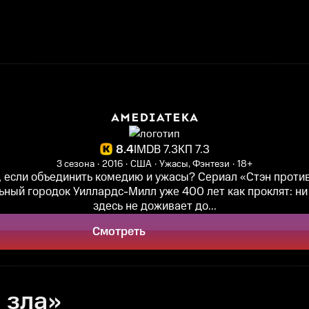
8.4
IMDB 7.3
КП 7.3
3 сезона
2016
США
Ужасы, Фэнтези
18+
, если объединить комедию и ужасы? Сериал «Стэн против
ный городок Уиллардс-Милл уже 400 лет как проклят: н
здесь не доживает до...
Смотреть
 зла»