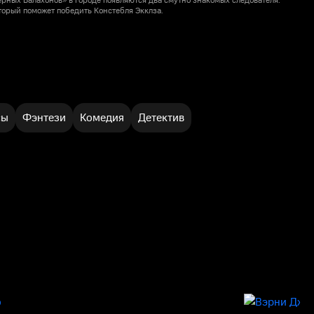
рных Балахонов» в городе появляются два смутно знакомых следователя.
торый поможет победить Констебля Экклза.
м
сы
Фэнтези
Комедия
Детектив