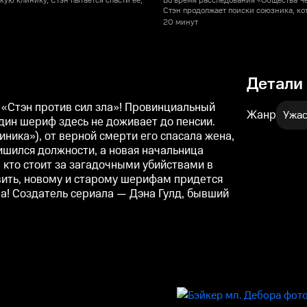
кую клинику, Стэн пытается спасти ее,
Во время расследования «Общества Че
Стэн продолжает поиски союзника, ко
20 минут
Детали
 «Стэн против сил зла»! Провинциальный
Жанр
Ужа
дин шериф здесь не доживает до пенсии.
ника»), от верной смерти его спасала жена,
лишился должности, а новая начальница
 кто стоит за загадочными убийствами в
овить, новому и старому шерифам придется
ла! Создатель сериала — Дэна Гулд, бывший