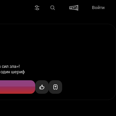
Войти
 сил зла»!
и один шериф