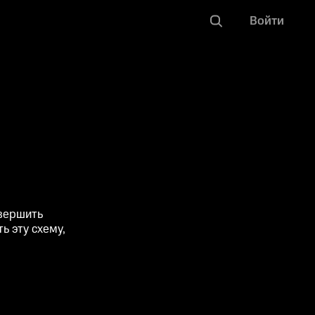
Войти
вершить
ь эту схему,