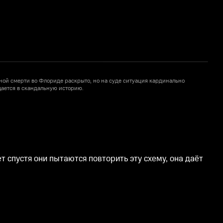
нной смерти во Флориде раскрыто, но на суде ситуация кардинально
М
ается в скандальную историю.
м
1
 спустя они пытаются повторить эту схему, она даёт