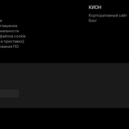
КИОН
Корпоративный сайт
е
Блог
оглашение
иальности
файлов cookie
 и приставки)
ования ПО