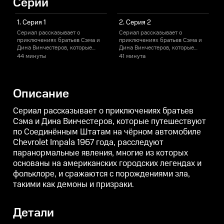
Серии
1. Серия 1
2. Серия 2
Сериал рассказывает о
Сериал рассказывает о
С
приключениях братьев Сэма и
приключениях братьев Сэма и
Дина Винчестеров, которые
Дина Винчестеров, которые
Д
путешествуют по Соединённым
путешествуют по Соединённым
44 минуты
41 минута
4
Штатам на чёрном автомобиле
Штатам на чёрном автомобиле
Chevrolet Impala 1967 года,
Chevrolet Impala 1967 года,
C
расследуют паранормальные
расследуют паранормальные
явления, многие из которых
явления, многие из которых
я
Описание
основаны на американских
основаны на американских
городских легендах и
городских легендах и
г
фольклоре, и сражаются с
фольклоре, и сражаются с
ф
Сериал рассказывает о приключениях братьев
порождениями зла, такими как
порождениями зла, такими как
п
Сэма и Дина Винчестеров, которые путешествуют
демоны и призраки.
демоны и призраки.
по Соединённым Штатам на чёрном автомобиле
Chevrolet Impala 1967 года, расследуют
паранормальные явления, многие из которых
основаны на американских городских легендах и
фольклоре, и сражаются с порождениями зла,
такими как демоны и призраки.
Детали