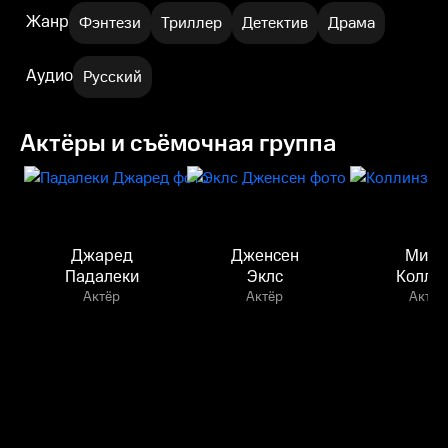
Жанр
Фэнтези
Триллер
Детектив
Драма
Аудио
Русский
Актёры и съёмочная группа
Джаред
Дженсен
Миш
Падалеки
Эклс
Колли
Актёр
Актёр
Актёр