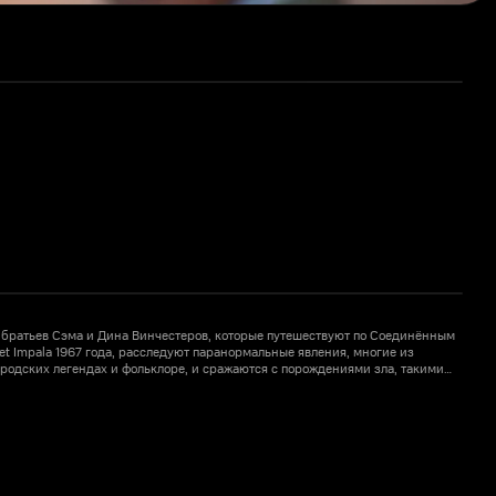
П
 братьев Сэма и Дина Винчестеров, которые путешествуют по Соединённым
et Impala 1967 года, расследуют паранормальные явления, многие из
Ш
родских легендах и фольклоре, и сражаются с порождениями зла, такими
к
к