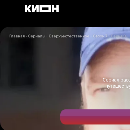
Главная
Сериалы
Сверхъестественное
Сезон 7
Серия 9
Сериал расс
путешеств