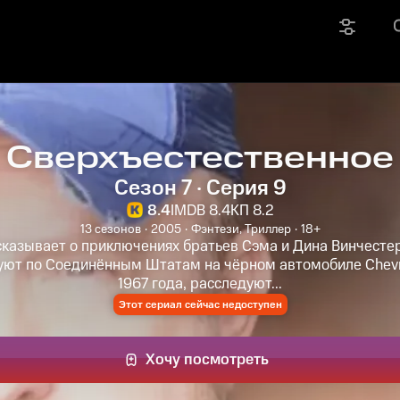
Сверхъестественное
Сезон 7 · Серия 9
8.4
IMDB 8.4
КП 8.2
13 сезонов
2005
Фэнтези, Триллер
18+
казывает о приключениях братьев Сэма и Дина Винчесте
уют по Соединённым Штатам на чёрном автомобиле Chevro
1967 года, расследуют...
Этот сериал сейчас недоступен
Хочу посмотреть