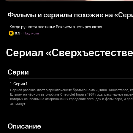
Фильмы и сериалы похожие на «Сер
Когда рушатся плотины: Реквием в четырех актах
8.5
·
Подписка
Сериал «Сверхъестестве
Серии
1. Серия 1
Сериал рассказывает о приключениях братьев Сэма и Дина Винчестеров, 
Штатам на чёрном автомобиле Chevrolet Impala 1967 года, расследуют пар
которых основаны на американских городских легендах и фольклоре, и ср
как демоны и призраки.
40 минут
Описание