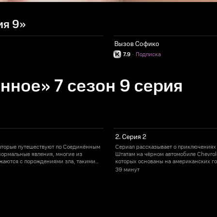
ия 9»
Вызов Софико
7.9
·
Подписка
нное» 7 сезон 9 серия
2. Серия 2
которые путешествуют по Соединённым
Сериал рассказывает о приключениях
анормальные явления, многие из
Штатам на чёрном автомобиле Chevrol
ажаются с порождениями зла, такими
которых основаны на американских го
как демоны и призраки.
39 минут