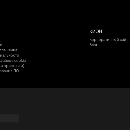
КИОН
Корпоративный сайт
е
Блог
оглашение
иальности
файлов cookie
 и приставки)
ования ПО