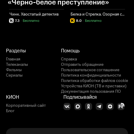
«Черно-белое преступление»
Чинк. Хвостатый детектив
Белка и Стрелка. Озорная семейка
П
7.3
·
Бесплатно
8.0
·
Бесплатно
Разделы
Помощь
Главная
Справка
Телеканалы
Отправить обращение
Фильмы
Пользовательское соглашение
Сериалы
Политика конфиденциальности
Политика обработки файлов cookie
Устройства КИОН (ТВ и приставки)
Документация пользования ПО
КИОН
Подписывайся
Корпоративный сайт
Блог