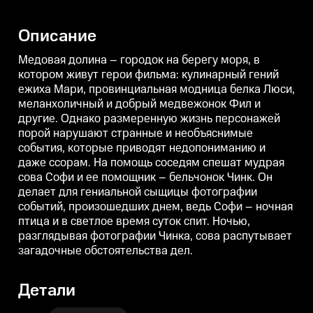
Люси, меланхоличный и
Люси, меланхоличный и
добрый медвежонок Фил и
добрый медвежонок Фил и
другие. Однако размеренную
другие. Однако размеренную
Описание
жизнь персонажей порой
жизнь персонажей порой
нарушают странные и
нарушают странные и
необъяснимые события,
необъяснимые события,
Медовая долина – городок на берегу моря, в
которые приводят
которые приводят
котором живут герои фильма: кулинарный гений
недопониманию и даже ссорам.
недопониманию и даже ссорам.
ежиха Мари, провинциальная модница белка Люси,
На помощь соседям спешат
На помощь соседям спешат
мудрая сова Софи и ее
мудрая сова Софи и ее
м
меланхоличный и добрый медвежонок Фил и
помощник – бельчонок Чинк. Он
помощник – бельчонок Чинк. Он
другие. Однако размеренную жизнь персонажей
делает для гениальной сыщицы
делает для гениальной сыщицы
фотографии событий,
фотографии событий,
порой нарушают странные и необъяснимые
произошедших днем, ведь Софи
произошедших днем, ведь Софи
события, которые приводят недопониманию и
– ночная птица и в светлое
– ночная птица и в светлое
–
даже ссорам. На помощь соседям спешат мудрая
время суток спит. Ночью,
время суток спит. Ночью,
в
разглядывая фотографии Чинка,
разглядывая фотографии Чинка,
сова Софи и ее помощник – бельчонок Чинк. Он
сова распутывает загадочные
сова распутывает загадочные
с
делает для гениальной сыщицы фотографии
обстоятельства дел.
обстоятельства дел.
о
событий, произошедших днем, ведь Софи – ночная
птица и в светлое время суток спит. Ночью,
разглядывая фотографии Чинка, сова распутывает
загадочные обстоятельства дел.
Детали