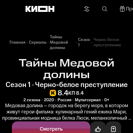
Пр
Тайны
Сезон
Черно-белое
Главная
Сериалы
Медовой
1
преступление
долины
Тайны Медовой
долины
Сезон 1 · Черно-белое преступление
8.4
КП 8.4
2 сезона
2020
Россия
Мультсериал
0+
Медовая долина – городок на берегу моря, в котором
живут герои фильма: кулинарный гений ежиха Мари,
провинциальная модница белка Люси, меланхоличный и
добрый медвежонок Фил и...
Смотреть