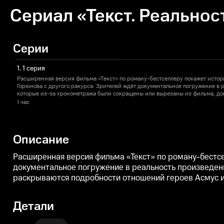
Сериал «Текст. Реальност
Серии
1. 1 серия
Расширенная версия фильма «Текст» по роману-бестселлеру покажет исто
Горюнова с другого ракурса. Зрителей ждёт документальное погружение в 
которые из-за хронометража были сокращены или вырезаны из фильма, доп
подробности отношений героев Асмус и Янковского.
1 час
Описание
Расширенная версия фильма «Текст» по роману-бестсе
документальное погружение в реальность произведени
раскрываются подробности отношений героев Асмус и
Детали