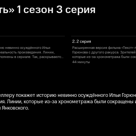
ь» 1 сезон 3 серия
2. 2 серия
рию невинно осуждённого Ильи
Расширенная версия фильма «Текст» 
реальность произведения. Линии,
Горюнова с другого ракурса. Зрителе
олнены в сериале. Так, раскрываются
которые из-за хронометража были сок
подробности отношений героев Асмус 
44 минуты
ллеру покажет историю невинно осуждённого Ильи Горюно
я. Линии, которые из-за хронометража были сокращены и
 Янковского.