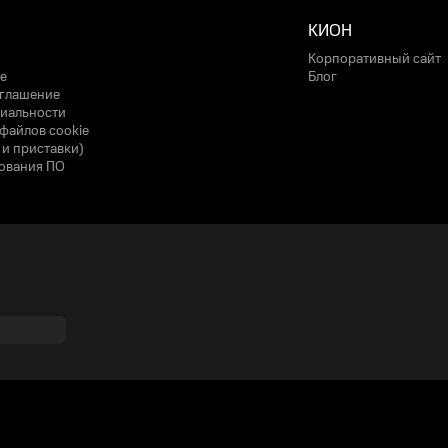
КИОН
Корпоративный сайт
е
Блог
оглашение
иальности
файлов cookie
 и приставки)
ования ПО