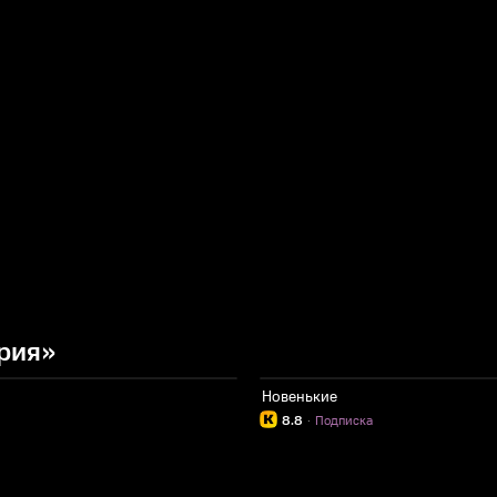
рия»
Новенькие
8.8
·
Подписка