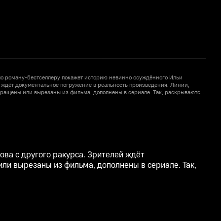
по роману-бестселлеру покажет историю невинно осуждённого Ильи
й ждёт документальное погружение в реальность произведения. Линии,
Г
ращены или вырезаны из фильма, дополнены в сериале. Так, раскрываются
к
и Янковского.
п
ва с другого ракурса. Зрителей ждёт
ли вырезаны из фильма, дополнены в сериале. Так,