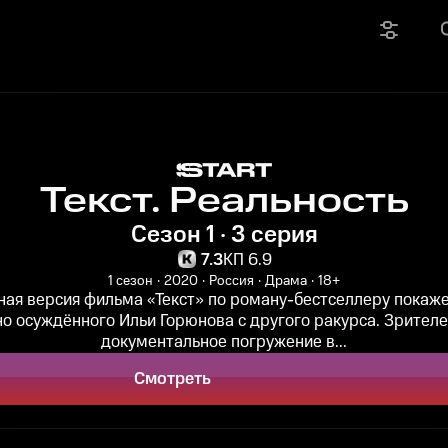
Текст. Реальность
Сезон 1 · 3 серия
7.3
КП 6.9
1 сезон
2020
Россия
Драма
18+
ая версия фильма «Текст» по роману-бестселлеру покаж
о осуждённого Ильи Горюнова с другого ракурса. Зрител
документальное погружение в...
Смотреть