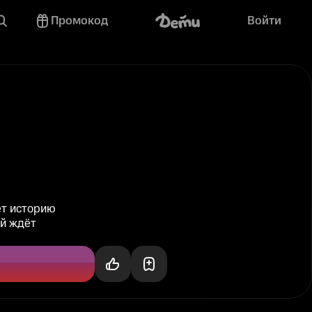
Промокод
Войти
ет историю
ей ждёт