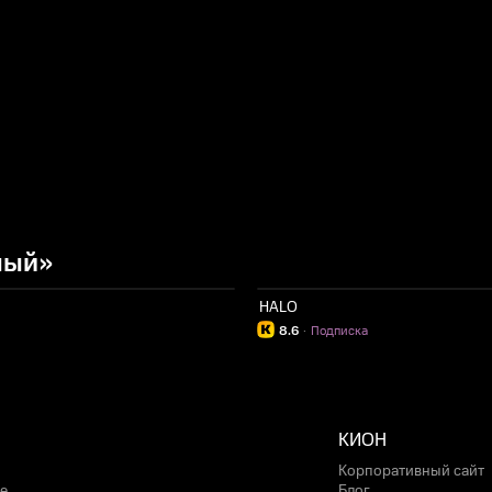
ный»
HALO
8.6
·
Подписка
КИОН
Корпоративный сайт
е
Блог