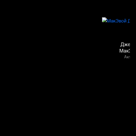
Джей
МакЭв
Актёр