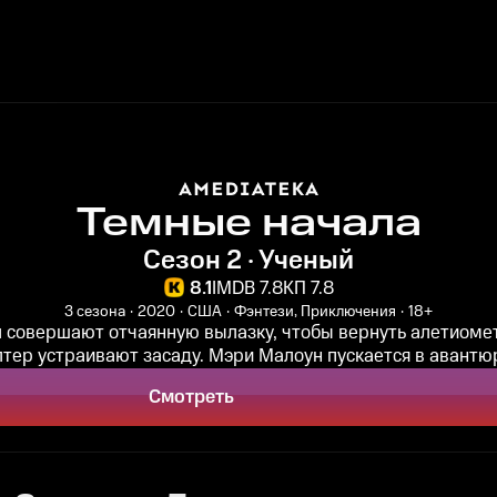
Темные начала
Сезон 2 · Ученый
8.1
IMDB 7.8
КП 7.8
3 сезона
2020
США
Фэнтези, Приключения
18+
л совершают отчаянную вылазку, чтобы вернуть алетиомет
тер устраивают засаду. Мэри Малоун пускается в авантюр
Смотреть