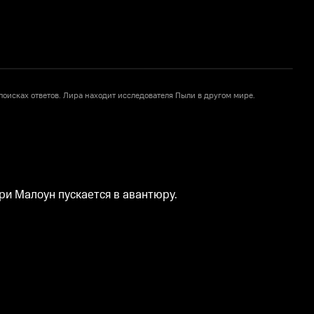
поисках ответов. Лира находит исследователя Пыли в другом мире.
П
п
ри Малоун пускается в авантюру.