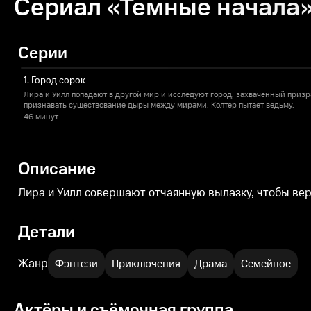
Сериал «Темные начала» 
Серии
1. Город сорок
Лира и Уилл попадают в другой мир и исследуют город, захваченный приз
признавать существование дыры между мирами. Колтер пытает ведьму.
46 минут
Описание
Лира и Уилл совершают отчаянную вылазку, чтобы вер
Детали
Жанр
Фэнтези
Приключения
Драма
Семейное
Актёры и съёмочная группа