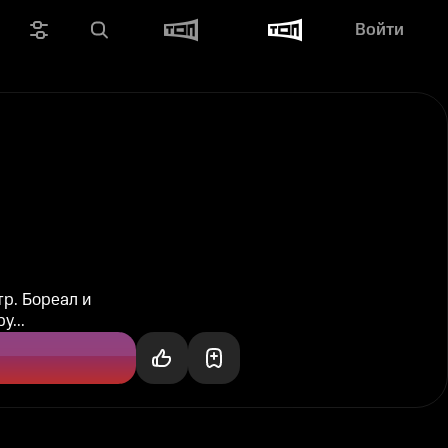
Войти
р. Бореал и
у...