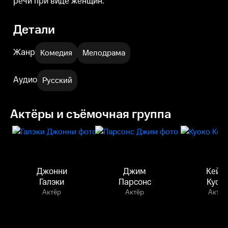
речи при виде женщин.
Детали
Жанр
Комедия
Мелодрама
Аудио
Русский
Актёры и съёмочная группа
Джонни
Джим
Кейл
Галэки
Парсонс
Куок
Актёр
Актёр
Актёр