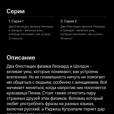
Серии
1. Серия 1
2. Серия 2
Два блестящих физика Леонард
Два блестящих физика Леонард
и Шелдон - великие умы,
и Шелдон - великие умы,
и
которые понимают, как устроена
которые понимают, как устроена
к
вселенная. Но их гениальность
вселенная. Но их гениальность
в
21 минута
18 минут
ничуть не помогает им общаться
ничуть не помогает им общаться
н
с людьми, особенно с
с людьми, особенно с
с
женщинами. Всё начинает
женщинами. Всё начинает
меняться, когда напротив них
меняться, когда напротив них
м
Описание
поселяется красавица Пенни.
поселяется красавица Пенни.
п
Стоит также отметить пару
Стоит также отметить пару
С
странных друзей этих физиков:
странных друзей этих физиков:
с
Два блестящих физика Леонард и Шелдон -
Воловиц который любит
Воловиц который любит
великие умы, которые понимают, как устроена
употреблять фразы на разных
употреблять фразы на разных
вселенная. Но их гениальность ничуть не помогает
языках, включая русский, а
языках, включая русский, а
я
Раджеш Кутрапали теряет дар
Раджеш Кутрапали теряет дар
Р
им общаться с людьми, особенно с женщинами. Всё
речи при виде женщин.
речи при виде женщин.
начинает меняться, когда напротив них поселяется
красавица Пенни. Стоит также отметить пару
странных друзей этих физиков: Воловиц который
любит употреблять фразы на разных языках,
включая русский, а Раджеш Кутрапали теряет дар