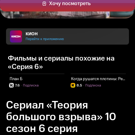
Хочу посмотреть
КИОН
Перейти к приложению
Фильмы и сериалы похожие на
«Серия 6»
План Б
Когда рушатся плотины: Реквием в четырех актах
В
7.6
·
Подписка
8.5
·
Подписка
Сериал «Теория
большого взрыва» 10
сезон 6 серия